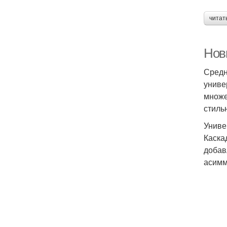
читат
Нов
Средн
униве
множе
стиль
Униве
Каска
добав
асимм