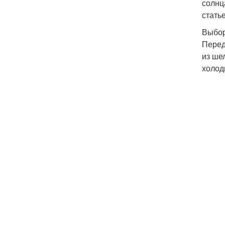
солнц
стать
Выбор
Перед
из ше
холод