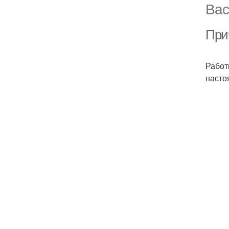
Вас
Прич
Работ
насто