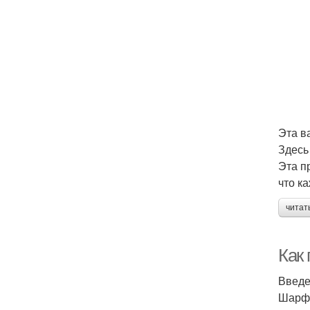
Эта в
Здесь
Эта п
что к
читат
Как 
Введ
Шарф 