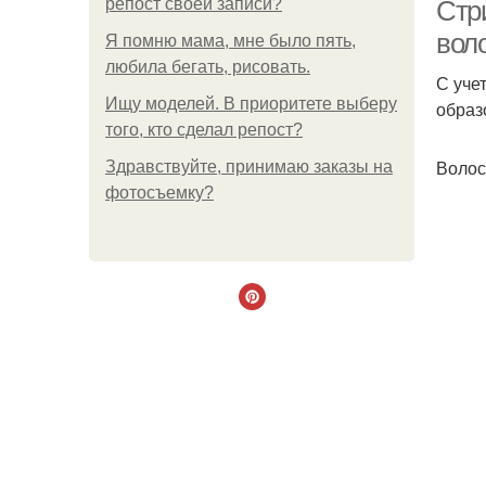
репост своей записи?
Стр
вол
Я помню мама, мне было пять,
любила бегать, рисовать.
С уче
Ищу моделей. В приоритете выберу
образ
того, кто сделал репост?
Волос
Здравствуйте, принимаю заказы на
фотосъемку?