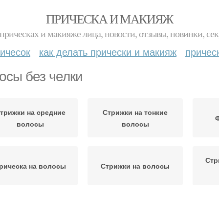
ПРИЧЕСКА И МАКИЯЖ
прическах и макияже лица, новости, отзывы, новинки, сек
ичесок
как делать прически и макияж
причес
осы без челки
трижки на средние
Стрижки на тонкие
Ф
волосы
волосы
Стр
рическа на волосы
Стрижки на волосы
Волосы для круглого
Стри
Тонкие волосы