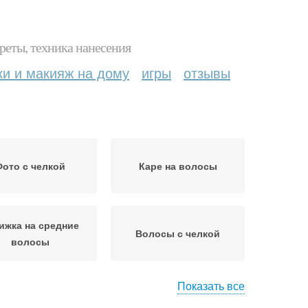
реты, техника нанесения
ки и макияж на дому
игры
отзывы
ото с челкой
Каре на волосы
ижка на средние
Волосы с челкой
волосы
Показать все
жка для средних
Волос с челкой