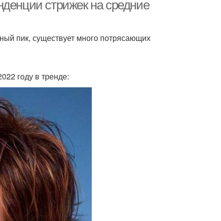
волос
нденции стрижек на средние
дный пик, существует много потрясающих
ижки для волос
022 году в тренде: