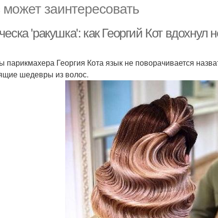
 может заинтересовать
еска 'ракушка': как Георгий Кот вдохнул
ы парикмахера Георгия Кота язык не поворачивается назват
ящие шедевры из волос.