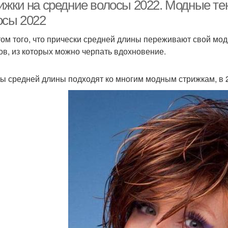
лица
ижки на средние волосы 2022. Модные те
осы 2022
том того, что прически средней длины переживают свой мо
Челка на средние
Каре на средние
Стр
ов, из которых можно черпать вдохновение.
волосы
волосы
ы средней длины подходят ко многим модным стрижкам, в 2