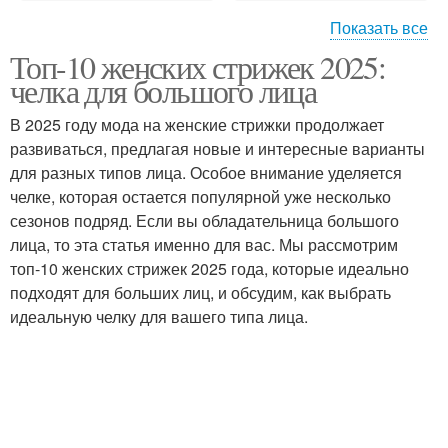
Показать все
Топ-10 женских стрижек 2025:
Челка с длинными
Пикси с челкой
челка для большого лица
волосами
В 2025 году мода на женские стрижки продолжает
развиваться, предлагая новые и интересные варианты
Стрижка с широкой
для разных типов лица. Особое внимание уделяется
Стрижка с челкой
челкой
челке, которая остается популярной уже несколько
сезонов подряд. Если вы обладательница большого
лица, то эта статья именно для вас. Мы рассмотрим
топ-10 женских стрижек 2025 года, которые идеально
Челка для женщин
Стрижки с челкой
подходят для больших лиц, и обсудим, как выбрать
идеальную челку для вашего типа лица.
Волосы с челкой
Актуальные челки