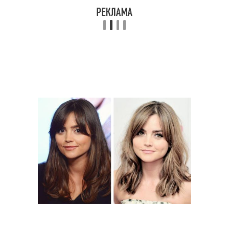
Челка для тонких волос
Каре с модной челкой
Волос с челкой
Челка с удлинением
Рваная челка
Удлиненная челка
Челка по бокам
Каре с челкой