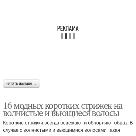
Длинная челка
Удлиненный боб
Боб с боковыми
Небрежный боб
Боб с неровными
Средний боб
краями
читать дальше →
16 модных коротких стрижек на
волнистые и вьющиеся волосы
Боб с боковым
Короткие стрижки всегда освежают и обновляют образ. В
случае с волнистыми и вьющимися волосами такая