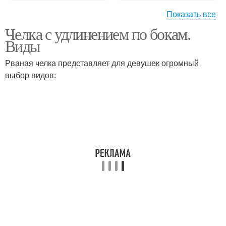
Показать все
Челка с удлинением по бокам.
Боб с челкой
Длинная челка
Виды
Рваная челка представляет для девушек огромный
выбор видов:
Челка с уголком
Челка на бок
Челка с рваными
Рваные челки
краями
Челка в домашних
Французская челка
условиях