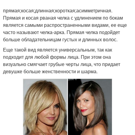
прямая;косая;длинная;короткая;асимметричная.
Кудрявая челка
Боковая челка
Прямая и косая рваная челка с удлинением по бокам
является самыми распространенными видами, ее еще
часто называют челка-арка. Прямая челка подойдет
больше обладательницам густых и длинных волос.
Разноцветная челка
Челка в стиле
Еще такой вид является универсальным, так как
подходит для любой формы лица. При этом она
визуально смягчает грубые черты лица, что придает
девушке больше женственности и шарма.
Челка по типу
Полукруглая челка
Челка для разных типов
Дугообразная челка