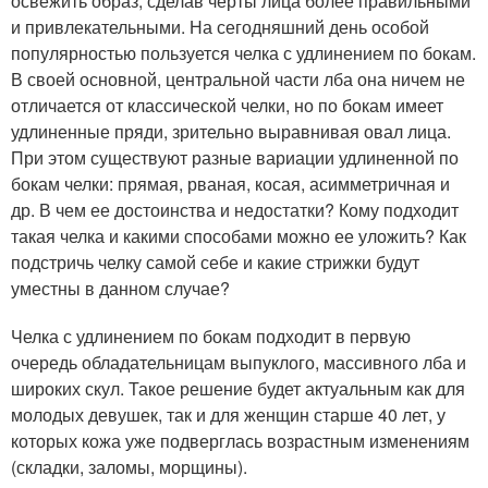
освежить образ, сделав черты лица более правильными
и привлекательными. На сегодняшний день особой
популярностью пользуется челка с удлинением по бокам.
В своей основной, центральной части лба она ничем не
отличается от классической челки, но по бокам имеет
удлиненные пряди, зрительно выравнивая овал лица.
При этом существуют разные вариации удлиненной по
бокам челки: прямая, рваная, косая, асимметричная и
др. В чем ее достоинства и недостатки? Кому подходит
такая челка и какими способами можно ее уложить? Как
подстричь челку самой себе и какие стрижки будут
уместны в данном случае?
Челка с удлинением по бокам подходит в первую
очередь обладательницам выпуклого, массивного лба и
широких скул. Такое решение будет актуальным как для
молодых девушек, так и для женщин старше 40 лет, у
которых кожа уже подверглась возрастным изменениям
(складки, заломы, морщины).