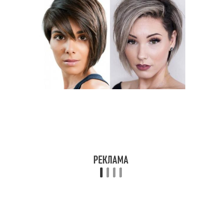
Шапка к круглому лицу
Убор для круглого лица
Уборы для овального
Уборы для круглого
лица
лица
Уборы для
Уборы для квадратного
прямоугольного лица
лица
Уборы для
Уборы для
треугольного лица
грушевидного лица