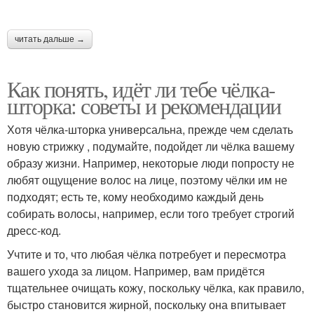
Уборы для
Шапки для круглого
ромбовидного лица
лица
читать дальше →
Как понять, идёт ли тебе чёлка-
Мужские лица
шторка: советы и рекомендации
Хотя чёлка-шторка универсальна, прежде чем сделать
новую стрижку , подумайте, подойдет ли чёлка вашему
образу жизни. Например, некоторые люди попросту не
любят ощущение волос на лице, поэтому чёлки им не
подходят; есть те, кому необходимо каждый день
собирать волосы, например, если того требует строгий
дресс-код.
Учтите и то, что любая чёлка потребует и пересмотра
вашего ухода за лицом. Например, вам придётся
тщательнее очищать кожу, поскольку чёлка, как правило,
быстро становится жирной, поскольку она впитывает