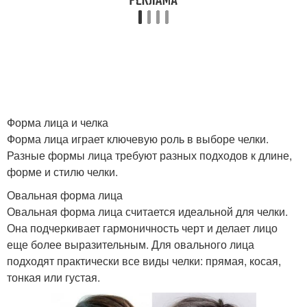
Челка для
Челка для вытянутого
прямоугольного лица
лица
Челка для квадратного
Шапка для круглого
лица
лица
Форма лица и челка
Форма лица играет ключевую роль в выборе челки.
Разные формы лица требуют разных подходов к длине,
форме и стилю челки.
Грушевидное лицо
Трапециевидное лицо
Овальная форма лица
Овальная форма лица считается идеальной для челки.
Она подчеркивает гармоничность черт и делает лицо
еще более выразительным. Для овального лица
Шапки к лицу
Сердцевидное лицо
подходят практически все виды челки: прямая, косая,
тонкая или густая.