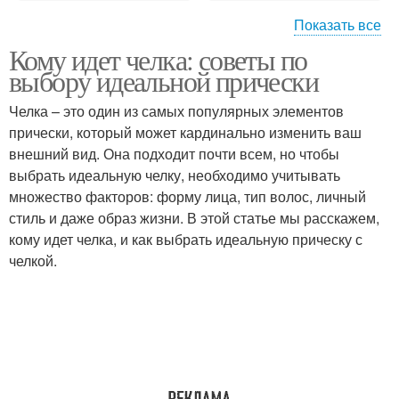
Показать все
Кому идет челка: советы по
Лица на средние
Лица на короткие
выбору идеальной прически
волосы
волосы
Челка – это один из самых популярных элементов
прически, который может кардинально изменить ваш
Лица на длинные
внешний вид. Она подходит почти всем, но чтобы
Квадратное лицо
волосы
выбрать идеальную челку, необходимо учитывать
множество факторов: форму лица, тип волос, личный
стиль и даже образ жизни. В этой статье мы расскажем,
кому идет челка, и как выбрать идеальную прическу с
Ромбовидное лицо
Удлиненное лицо
челкой.
Челка для овального
Вытянутое лицо
лица