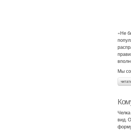
«Не б
попул
распр
прави
вполн
Мы со
читат
Ком
Челка
вид. 
форму