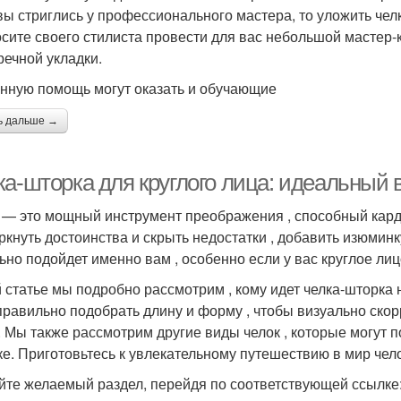
вы стриглись у профессионального мастера, то уложить челк
сите своего стилиста провести для вас небольшой мастер-
речной укладки.
нную помощь могут оказать и обучающие
ь дальше →
ка-шторка для круглого лица: идеальный 
 — это мощный инструмент преображения , способный кард
ркнуть достоинства и скрыть недостатки , добавить изюминку
ьно подойдет именно вам , особенно если у вас круглое лиц
й статье мы подробно рассмотрим , кому идет челка-шторка 
 правильно подобрать длину и форму , чтобы визуально ско
. Мы также рассмотрим другие виды челок , которые могут п
е. Приготовьтесь к увлекательному путешествию в мир челок 
йте желаемый раздел, перейдя по соответствующей ссылке