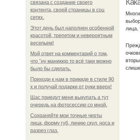
Кака
связана с создание своего
контента, своей страницы в соц
Многи
сетях.
выбор
лица, 
Этот день был наполнен особенной
красотой, трепетом и невероятным
весельем!
Прежд
очков
Мой ответ на комментарий о том,
вторы
что "ну маникюр то всё таки можно
слишк
было бы сделать.
Приходи к нам в прикиде в стиле 90
х и получай подарки от руки вверх!
Щас приедут меня выкупать а тут
очередь на фотосессию со мной.
Сохраняйте мои точные черты
лица, форму губ, линию скул, носа и
разрез глаз.