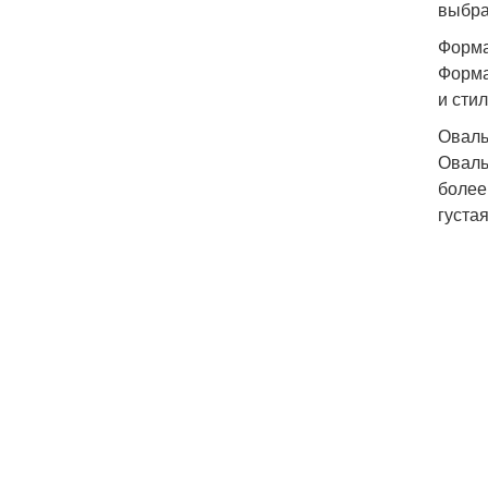
выбра
Форма
Форма
и стил
Оваль
Оваль
более
густая