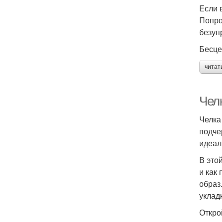
Если 
Попро
безуп
Бесце
читат
Чел
Челка
подче
идеал
В это
и как
образ
укладк
Откро