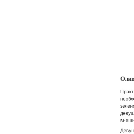
Олив
Практ
необх
зелен
девуш
внешн
Девуш