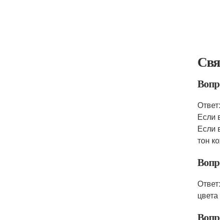
Свя
Вопр
Ответ
Если 
Если 
тон к
Вопр
Ответ
цвета
Вопр