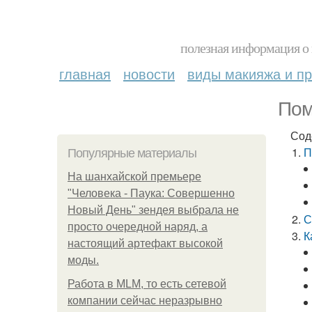
полезная информация о 
главная
новости
виды макияжа и пр
Пом
Сод
П
Популярные материалы
На шанхайской премьере
"Человека - Паука: Совершенно
Новый День" зендея выбрала не
С
просто очередной наряд, а
К
настоящий артефакт высокой
моды.
Работа в MLM, то есть сетевой
компании сейчас неразрывно