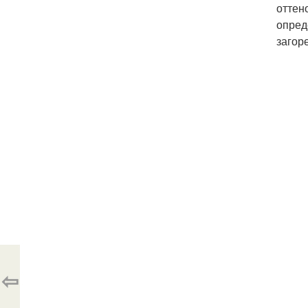
оттен
опред
загор
⇦