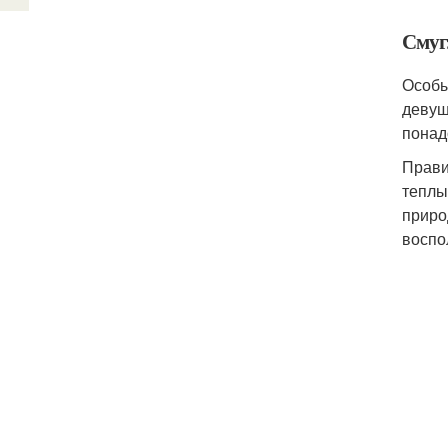
Смуг
Особы
девуш
понад
Прави
теплы
приро
воспо