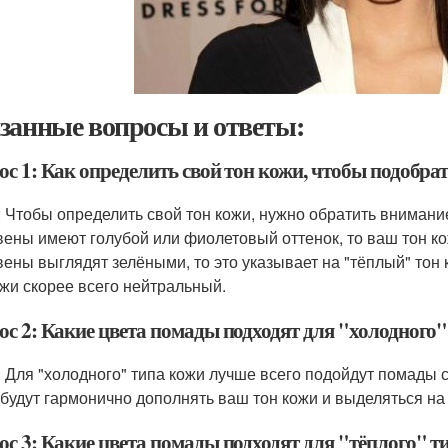
занные вопросы и ответы:
ос 1: Как определить свой тон кожи, чтобы подобр
: Чтобы определить свой тон кожи, нужно обратить внимание
вены имеют голубой или фиолетовый оттенок, то ваш тон кож
вены выглядят зелёными, то это указывает на "тёплый" тон 
ожи скорее всего нейтральный.
ос 2: Какие цвета помады подходят для "холодного"
: Для "холодного" типа кожи лучше всего подойдут помады 
 будут гармонично дополнять ваш тон кожи и выделяться на
ос 3: Какие цвета помады подходят для "тёплого" т