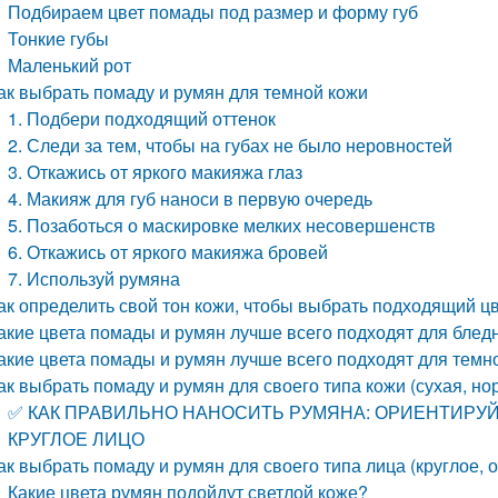
Подбираем цвет помады под размер и форму губ
Тонкие губы
Маленький рот
ак выбрать помаду и румян для темной кожи
1. Подбери подходящий оттенок
2. Следи за тем, чтобы на губах не было неровностей
3. Откажись от яркого макияжа глаз
4. Макияж для губ наноси в первую очередь
5. Позаботься о маскировке мелких несовершенств
6. Откажись от яркого макияжа бровей
7. Используй румяна
ак определить свой тон кожи, чтобы выбрать подходящий ц
акие цвета помады и румян лучше всего подходят для блед
акие цвета помады и румян лучше всего подходят для темн
ак выбрать помаду и румян для своего типа кожи (сухая, н
✅ КАК ПРАВИЛЬНО НАНОСИТЬ РУМЯНА: ОРИЕНТИРУ
КРУГЛОЕ ЛИЦО
ак выбрать помаду и румян для своего типа лица (круглое, 
Какие цвета румян подойдут светлой коже?