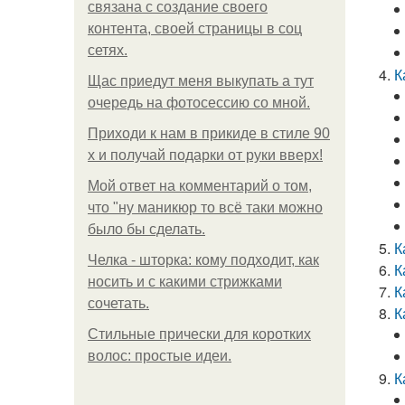
связана с создание своего
контента, своей страницы в соц
сетях.
К
Щас приедут меня выкупать а тут
очередь на фотосессию со мной.
Приходи к нам в прикиде в стиле 90
х и получай подарки от руки вверх!
Мой ответ на комментарий о том,
что "ну маникюр то всё таки можно
было бы сделать.
К
Челка - шторка: кому подходит, как
К
носить и с какими стрижками
К
сочетать.
К
Стильные прически для коротких
волос: простые идеи.
К