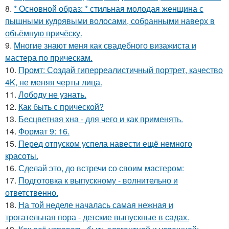
8.
* Основной образ: * стильная молодая женщина с
пышными кудрявыми волосами, собранными наверх в
объёмную причёску.
9.
Многие знают меня как свадебного визажиста и
мастера по прическам.
10.
Промт: Создай гиперреалистичный портрет, качество
4K, не меняя черты лица.
11.
Лободу не узнать.
12.
Как быть с прической?
13.
Бесцветная хна - для чего и как применять.
14.
Формат 9: 16.
15.
Перед отпуском успела навести ещё немного
красоты.
16.
Сделай это, до встречи со своим мастером:
17.
Подготовка к выпускному - волнительно и
ответственно.
18.
На той неделе началась самая нежная и
трогательная пора - детские выпускные в садах.