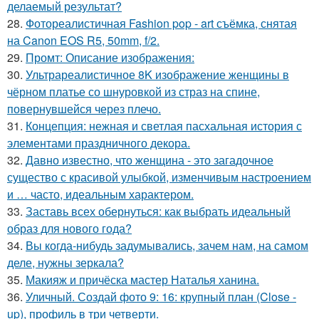
делаемый результат?
28.
Фотореалистичная Fashion pop - art съёмка, снятая
на Canon EOS R5, 50mm, f/2.
29.
Промт: Описание изображения:
30.
Ультрареалистичное 8K изображение женщины в
чёрном платье со шнуровкой из страз на спине,
повернувшейся через плечо.
31.
Концепция: нежная и светлая пасхальная история с
элементами праздничного декора.
32.
Давно известно, что женщина - это загадочное
существо с красивой улыбкой, изменчивым настроением
и … часто, идеальным характером.
33.
Заставь всех обернуться: как выбрать идеальный
образ для нового года?
34.
Вы когда-нибудь задумывались, зачем нам, на самом
деле, нужны зеркала?
35.
Макияж и причёска мастер Наталья ханина.
36.
Уличный. Создай фото 9: 16: крупный план (Close -
up), профиль в три четверти.