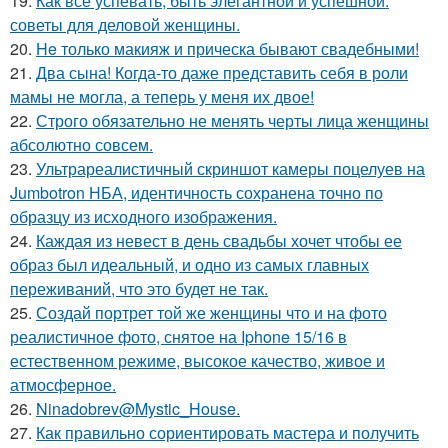
19.
Как всё успевать, быть элегантной и успешной:
советы для деловой женщины.
20.
He только макияж и прическа бывают свадебными!
21.
Два сына! Когда-то даже представить себя в роли
мамы не могла, а теперь у меня их двое!
22.
Строго обязательно не менять черты лица женщины
абсолютно совсем.
23.
Ультрареалистичный скриншот камеры поцелуев на
Jumbotron НБА, идентичность сохранена точно по
образцу из исходного изображения.
24.
Каждая из невест в день свадьбы хочет чтобы ее
образ был идеальный, и одно из самых главных
переживаний, что это будет не так.
25.
Создай портрет той же женщины что и на фото
реалистичное фото, снятое на Iphone 15/16 в
естественном режиме, высокое качество, живое и
атмосферное.
26.
Ninadobrev@Mystic_House.
27.
Как правильно сориентировать мастера и получить