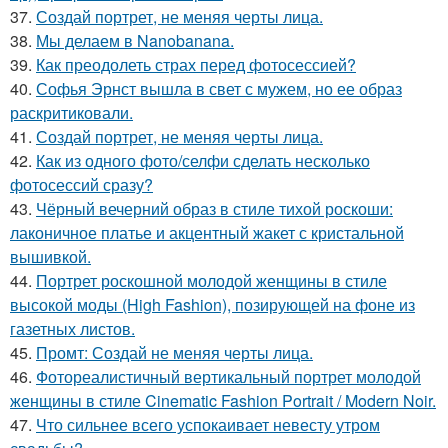
37.
Создай портрет, не меняя черты лица.
38.
Мы делаем в Nanobanana.
39.
Как преодолеть страх перед фотосессией?
40.
Софья Эрнст вышла в свет с мужем, но ее образ
раскритиковали.
41.
Создай портрет, не меняя черты лица.
42.
Как из одного фото/селфи сделать несколько
фотосессий сразу?
43.
Чёрный вечерний образ в стиле тихой роскоши:
лаконичное платье и акцентный жакет с кристальной
вышивкой.
44.
Портрет роскошной молодой женщины в стиле
высокой моды (High Fashion), позирующей на фоне из
газетных листов.
45.
Промт: Создай не меняя черты лица.
46.
Фотореалистичный вертикальный портрет молодой
женщины в стиле Cinematic Fashion Portrait / Modern Noir.
47.
Что сильнее всего успокаивает невесту утром