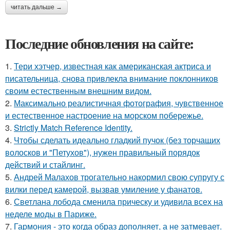
читать дальше →
Последние обновления на сайте:
1.
Тери хэтчер, известная как американская актриса и
писательница, снова привлекла внимание поклонников
своим естественным внешним видом.
2.
Максимально реалистичная фотография, чувственное
и естественное настроение на морском побережье.
3.
Strictly Match Reference Identity.
4.
Чтобы сделать идеально гладкий пучок (без торчащих
волосков и "Петухов"), нужен правильный порядок
действий и стайлинг.
5.
Андрей Малахов трогательно накормил свою супругу с
вилки перед камерой, вызвав умиление у фанатов.
6.
Светлана лобода сменила прическу и удивила всех на
неделе моды в Париже.
7.
Гармония - это когда образ дополняет, а не затмевает.