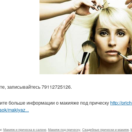
те, записывайтесь 79112725126.
ите больше информации о макияже под прическу
http://pri
sok/makiyaz...
и:
Макияж и прическа в салоне
,
Макияж под прическу
,
Свадебные прически и макияж
,