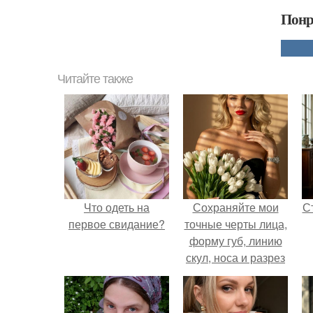
Понр
Читайте также
Что одеть на
Сохраняйте мои
С
первое свидание?
точные черты лица,
форму губ, линию
скул, носа и разрез
глаз.
э