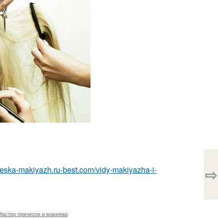
⇨
cheska-makiyazh.ru-best.com/vidy-makiyazha-i-
Мастер причесок и макияжа