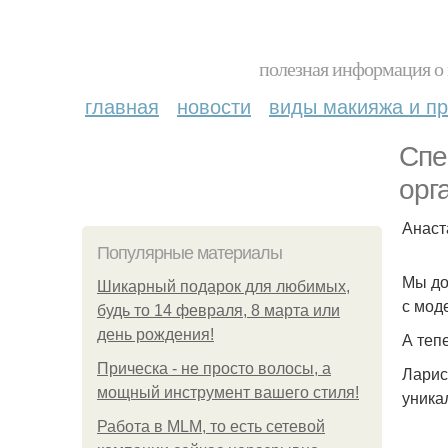
полезная информация о 
главная
новости
виды макияжа и пр
Спе
орг
Анаст
Популярные материалы
Мы до
Шикарный подарок для любимых,
с мод
будь то 14 февраля, 8 марта или
день рождения!
А теп
Прическа - не просто волосы, а
Ларис
мощный инструмент вашего стиля!
уника
Работа в MLM, то есть сетевой