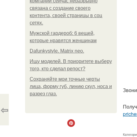
компании сейчас неразрывно
связана с создание своего
контента, своей страницы в соц
сетях.
Мужской гардероб: 6 вещей,
которые нравятся женщинам
Dafunkystyle. Matrix neo.
Ищу моделей. В приоритете выберу
того, кто сделал репост?
Сохраняйте мои точные черты
лица, форму губ, линию скул, носа и
Звони
разрез глаз.
⇦
Получ
priche
Категори