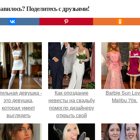
авилось? Поделитесь с друзьями!
тильная девушка -
Как опоздание
Barbie Sun Lov
это девушка,
невесты на свадьбу
Malibu 70s.
которая умеет
помогло дизайнеру
выглядеть
открыть свой
привлекательно и
бренд.
легантно в любои
ситуации.