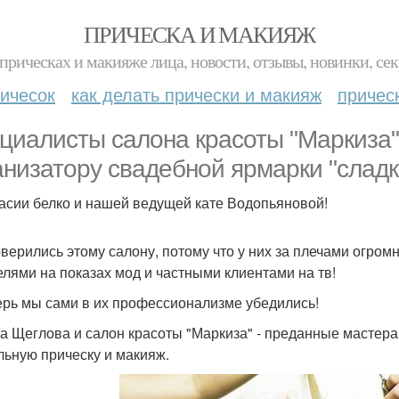
ПРИЧЕСКА И МАКИЯЖ
прическах и макияже лица, новости, отзывы, новинки, сек
ичесок
как делать прически и макияж
причес
циалисты салона красоты "Маркиза"
анизатору свадебной ярмарки "сладк
асии белко и нашей ведущей кате Водопьяновой!
верились этому салону, потому что у них за плечами огром
елями на показах мод и частными клиентами на тв!
ерь мы сами в их профессионализме убедились!
а Щеглова и салон красоты "Маркиза" - преданные мастера
льную прическу и макияж.