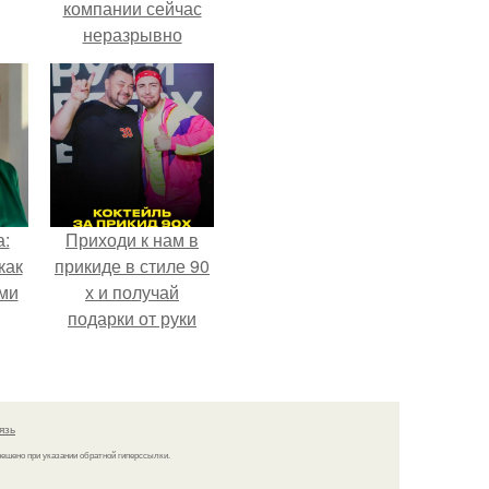
компании сейчас
неразрывно
связана с создание
своего контента,
своей страницы в
соц сетях.
а:
Приходи к нам в
как
прикиде в стиле 90
ими
х и получай
подарки от руки
вверх!
язь
решено при указании обратной гиперссылки.