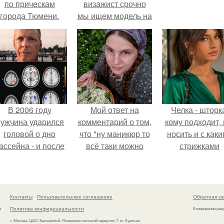
по прическам
визажист срочно
города Тюмени.
мы ищем модель на
26 число, съемка
будет проходить
после 15.
В 2006 году
Мой ответ на
Челка - шторк
ужчина ударился
комментарий о том,
кому подходит, 
головой о дно
что "ну маникюр то
носить и с как
ассейна - и после
всё таки можно
стрижками
этого его жизнь
было бы сделать.
сочетать.
зменилась самым
транным образом.
Контакты
Пользовательское соглашение
Обратная св
Политика конфидециальности
а
Копирование раз
г. Москва, ЦАО, Басманный, Яковоапостольский переулок 7, м. Курская