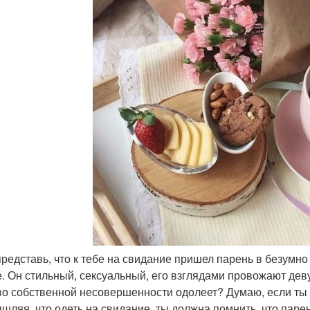
 представь, что к тебе на свидание пришел парень в безумн
. Он стильный, сексуальный, его взглядами провожают дев
во собственной несовершенности одолеет? Думаю, если ты н
шляя, что одеть на свидание, ты должна помнить, что парен