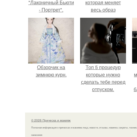
"Лаконичный Бьюти
которая меняет
- Портрет".
весь образ
человека.
Обзорчик на
Топ 5 процедур
зимнюю курн.
которые нужно
м
сделать тебе перед
отпуском.
б
и
с
© 2026 Прическа и макияж
Полезная информация о прическах и макияже лица, новости, отзывы, новинки, секреты, техник
нанесения