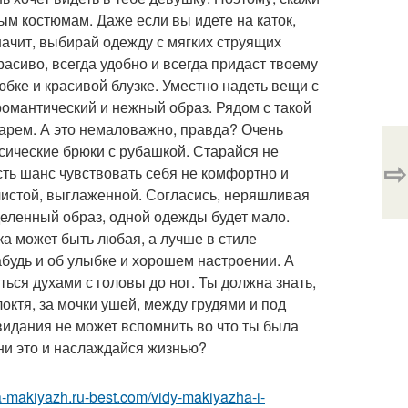
ым костюмам. Даже если вы идете на каток,
начит, выбирай одежду с мягких струящих
асиво, всегда удобно и всегда придаст твоему
бке и красивой блузке. Уместно надеть вещи с
омантический и нежный образ. Рядом с такой
арем. А это немаловажно, правда? Очень
сические брюки с рубашкой. Старайся не
⇨
сть шанс чувствовать себя не комфортно и
чистой, выглаженной. Согласись, неряшливая
деленный образ, одной одежды будет мало.
а может быть любая, а лучше в стиле
абудь и об улыбке и хорошем настроении. А
ся духами с головы до ног. Ты должна знать,
локтя, за мочки ушей, между грудями и под
свидания не может вспомнить во что ты была
мни это и наслаждайся жизнью?
ka-makiyazh.ru-best.com/vidy-makiyazha-i-