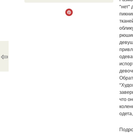
"нет"
пикни
ткане
облик
рюшик
девуш
привл
⇦
одева
испор
девоч
Обрат
"Худо
завер
что о
колен
одета
Подро