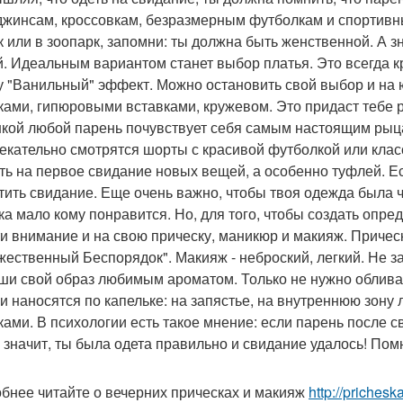
 джинсам, кроссовкам, безразмерным футболкам и спортивн
к или в зоопарк, запомни: ты должна быть женственной. А з
й. Идеальным вариантом станет выбор платья. Это всегда кр
у "Ванильный" эффект. Можно остановить свой выбор и на ю
ами, гипюровыми вставками, кружевом. Это придаст тебе р
кой любой парень почувствует себя самым настоящим рыц
екательно смотрятся шорты с красивой футболкой или клас
ть на первое свидание новых вещей, а особенно туфлей. Е
тить свидание. Еще очень важно, чтобы твоя одежда была 
ка мало кому понравится. Но, для того, чтобы создать опре
и внимание и на свою прическу, маникюр и макияж. Прическ
жественный Беспорядок". Макияж - неброский, легкий. Не з
ши свой образ любимым ароматом. Только не нужно обливать
ни наносятся по капельке: на запястье, на внутреннюю зону 
ками. В психологии есть такое мнение: если парень после 
, значит, ты была одета правильно и свидание удалось! По
бнее читайте о вечерних прическах и макияж
http://priches