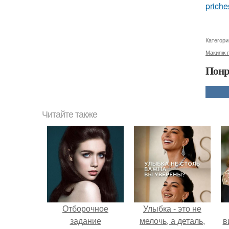
priche
Категори
Макияж 
Понр
Читайте также
Отборочное
Улыбка - это не
задание
мелочь, а деталь,
в