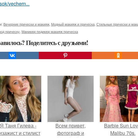
sok/vechern...
и:
Вечерние прически и макияж
,
Модный макияж и прическа
,
Стильные прически и мак
под прическу
,
Маникюр педикюр макияж прическа
авилось? Поделитесь с друзьями!
Я Таня Гилева -
Всем привет,
Barbie Sun Lov
изажист и стилист
фотограф и
Malibu 70s.