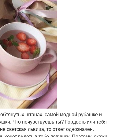
о обтянутых штанах, самой модной рубашке и
ушки. Что почувствуешь ты? Гордость или тебя
е светская львица, то ответ однозначен.
ь хочет видеть в тебе девушку. Поэтому, скажи