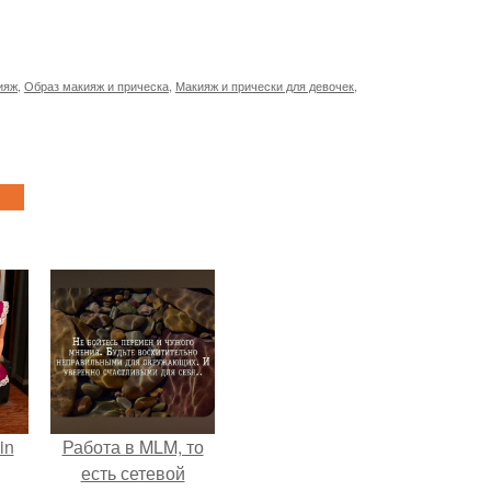
ияж
,
Образ макияж и прическа
,
Макияж и прически для девочек
,
in
Работа в MLM, то
есть сетевой