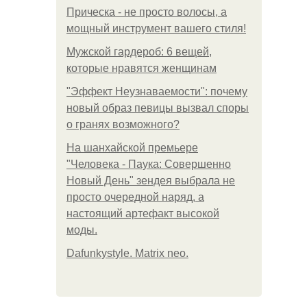
Прическа - не просто волосы, а
мощный инструмент вашего стиля!
Мужской гардероб: 6 вещей,
которые нравятся женщинам
"Эффект Неузнаваемости": почему
новый образ певицы вызвал споры
о гранях возможного?
На шанхайской премьере
"Человека - Паука: Совершенно
Новый День" зендея выбрала не
просто очередной наряд, а
настоящий артефакт высокой
моды.
Dafunkystyle. Matrix neo.