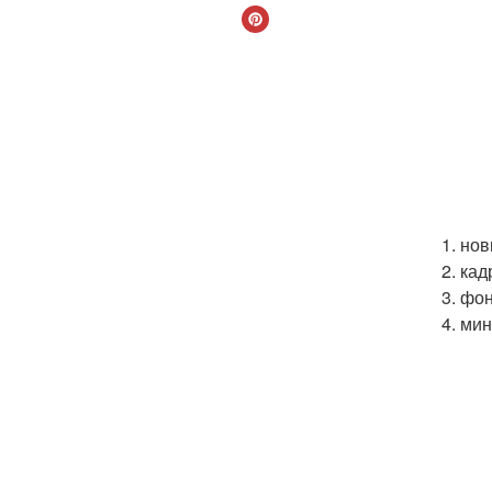
1. но
2. кад
3. фо
4. ми