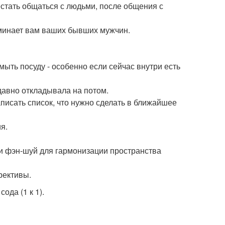
естать общаться с людьми, после общения с
оминает вам ваших бывших мужчин.
мыть посуду - особенно если сейчас внутри есть
о давно откладывала на потом.
аписать список, что нужно сделать в ближайшее
я.
ли фэн-шуй для гармонизации пространства
рективы.
ода (1 к 1).