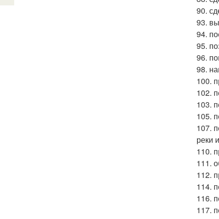
90. с
93. в
94. п
95. п
96. п
98. н
100. 
102. п
103. п
105. п
107. 
реки 
110. п
111. 
112. 
114. 
116. 
117. 