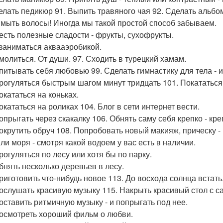
делать педикюр 91. Выпить травяного чая 92. Сделать альб
ымыть волосы! Иногда мы такой простой способ забываем.
оесть полезные сладости - фрукты, сухофрукты.
озаниматься аквааэробикой.
омолиться. От души. 97. Сходить в турецкий хамам.
апитывать себя любовью 99. Сделать гимнастику для тела - 
прогуляться быстрым шагом минут тридцать 101. Покататься
окататься на коньках.
окататься на роликах 104. Блог в сети интернет вести.
опрыгать через скакалку 106. Обнять саму себя крепко - кре
покрутить обруч 108. Попробовать новый макияж, прическу -
или моря - смотря какой водоем у вас есть в наличии.
рогуляться по лесу или хотя бы по парку.
обнять несколько деревьев в лесу.
приготовить что-нибудь новое 113. До восхода солнца встать
послушать красивую музыку 115. Накрыть красивый стол с са
поставить ритмичную музыку - и попрыгать под нее.
посмотреть хороший фильм о любви.