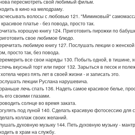
снова пересмотреть свой любимый фильм.
сходить в кино на мелодраму.
расчесывать волосы с любовью 121. "Мимиковый" самомасса
красивое платье - без повода, просто так.
почитать хорошую книгу 124. Приготовить пирожки по бабу
приготовить свое любимое блюдо.
перечитать любимую книгу 127. Послушать лекции о женской
м, просто так, без повода.
перемерить все свои наряды 130. Побыть одной, в тишине, х
испечь вкусный торт или пирог 132. Зарыться в песок и полеж
хотела через пять лет в своей жизни - и записать это.
послушать лекции Руслана нарушевича.
пораньше лечь спать 136. Надеть самое красивое белье, прос
ть его своими глазами.
проводить солнце во время заката.
погулять под луной 140. Сделать красивую фотосессию для с
сделать коллаж своих желаний.
слушать духовную музыку 144. Петь духовную музыку - мант
ходить в храм на службу.