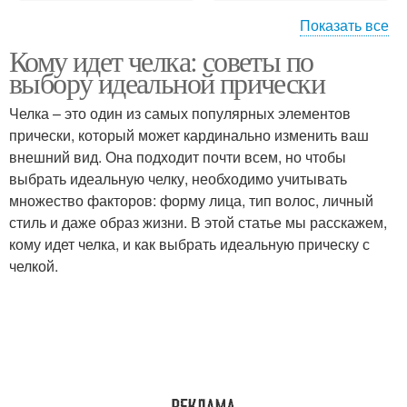
Показать все
Кому идет челка: советы по
Прически для круглого
Лица на средние
выбору идеальной прически
лица
волосы
Челка – это один из самых популярных элементов
прически, который может кардинально изменить ваш
Лица на короткие
Лица на длинные
внешний вид. Она подходит почти всем, но чтобы
волосы
волосы
выбрать идеальную челку, необходимо учитывать
множество факторов: форму лица, тип волос, личный
стиль и даже образ жизни. В этой статье мы расскажем,
кому идет челка, и как выбрать идеальную прическу с
Квадратное лицо
Ромбовидное лицо
челкой.
Удлиненное лицо
Вытянутое лицо