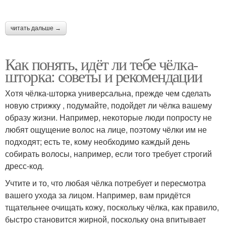
Уборы для
Уборы для квадратного
прямоугольного лица
лица
читать дальше →
Как понять, идёт ли тебе чёлка-
Уборы для
Уборы для
шторка: советы и рекомендации
треугольного лица
грушевидного лица
Хотя чёлка-шторка универсальна, прежде чем сделать
новую стрижку , подумайте, подойдет ли чёлка вашему
Уборы для
образу жизни. Например, некоторые люди попросту не
Мужские лица
ромбовидного лица
любят ощущение волос на лице, поэтому чёлки им не
подходят; есть те, кому необходимо каждый день
собирать волосы, например, если того требует строгий
дресс-код.
Учтите и то, что любая чёлка потребует и пересмотра
вашего ухода за лицом. Например, вам придётся
тщательнее очищать кожу, поскольку чёлка, как правило,
быстро становится жирной, поскольку она впитывает