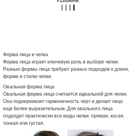
Челка для овального
Челка для
лица
прямоугольного лица
Челка для вытянутого
Челка для квадратного
лица
лица
Форма лица и челка
Форма лица играет ключевую роль в выборе челки.
Разные формы лица требуют разных подходов к длине,
форме и стилю челки.
Шапка для круглого
Грушевидное лицо
лица
Овальная форма лица
Овальная форма лица считается идеальной для челки.
Она подчеркивает гармоничность черт и делает лицо
еще более выразительным. Для овального лица
Трапециевидное лицо
Шапки к лицу
подходят практически все виды челки: прямая, косая,
тонкая или густая.