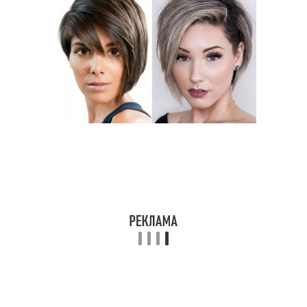
Береты для круглого
Сердцевидное лицо
лица
Шапка для
Шапки для круглого
прямоугольного лица
лица
Шапка к круглому лицу
Убор для круглого лица
Уборы для овального
Уборы для круглого
лица
лица