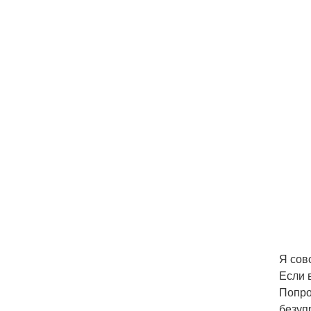
Я сов
Если 
Попро
безуп