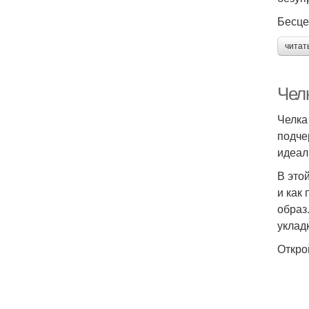
Бесце
читат
Чел
Челка
подче
идеал
В это
и как
образ
укладк
Откро