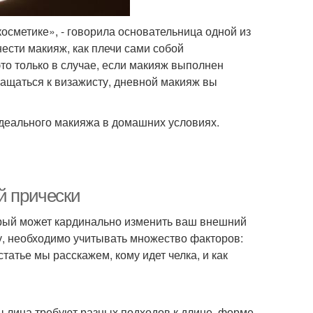
сметике», - говорила основательница одной из
нести макияж, как плечи сами собой
то только в случае, если макияж выполнен
ащаться к визажисту, дневной макияж вы
деального макияжа в домашних условиях.
й прически
орый может кардинально изменить ваш внешний
у, необходимо учитывать множество факторов:
статье мы расскажем, кому идет челка, и как
ы лица требуют разных подходов к длине, форме