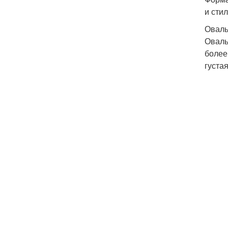
и стил
Оваль
Оваль
более
густая