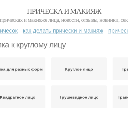
ПРИЧЕСКА И МАКИЯЖ
прическах и макияже лица, новости, отзывы, новинки, сек
ичесок
как делать прически и макияж
причес
ка к круглому лицу
ка для разных форм
Круглое лицо
Тр
Квадратное лицо
Грушевидное лицо
Трап
апка для круглого
Убор для круглого лица