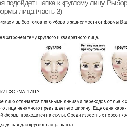
лица
я подойдет шапка к круглому лицу. Выбор
формы лица (часть 3)
лжаем выбор головного убора в зависимости от формы Ва
ня затронем тему круглого и квадратного лица.
ЛАЯ ФОРМА ЛИЦА
ое лицо отличается плавными линиями переходов от лба к с
ого лица ненамного превышает его ширину. Еще одна хара
ой формы приходится на скулы. Среди известных персон кру
ходящая для круглого лица шапка