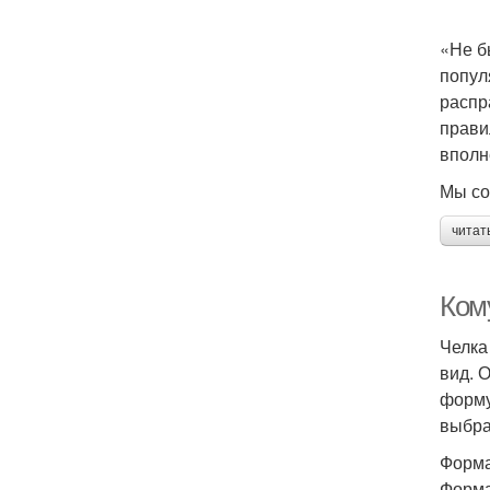
«Не б
попул
распр
прави
вполн
Мы со
читат
Ком
Челка
вид. 
форму
выбра
Форма
Форма