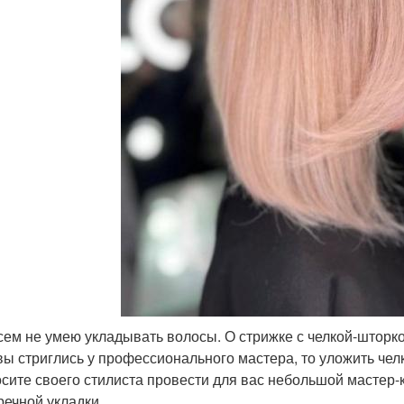
сем не умею укладывать волосы. О стрижке с челкой-шторк
вы стриглись у профессионального мастера, то уложить челк
сите своего стилиста провести для вас небольшой мастер-
речной укладки.