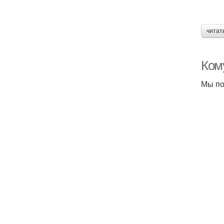
читат
Ком
Мы по