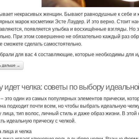
ывает некрасивых женщин. Бывают равнодушные к себе и ко
ярных марок косметики Эсте Лаудер. И это верно. Стоит на
авляются, появляется улыбка и восхищённые взгляды. Но э
льно. При этом совершенно не обязательно каждый раз обр
е сможете сделать самостоятельно.
брали для вас 4 составляющие, которые необходимы для и
ь дальше →
у идет челка: советы по выбору идеально
 – это один из самых популярных элементов прически, кот
Она подходит почти всем, но чтобы выбрать идеальную челк
 лица, тип волос, личный стиль и даже образ жизни. В этой 
ть идеальную прическу с челкой.
 лица и челка
 лица играет ключевую роль в выборе челки. Разные форм