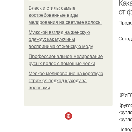
Кака
Блеск и стиль: самые
от 
востребованные виды
Продо
мелирования на светлые волосы
Мужской взгляд на женскую
Сегод
одежду: как мужчины
воспринимают женскую моду
Профессиональное мелирование
русых волос с помощью чёлки
Мелкое мелирование на короткую
стрижку: подход к уходу за
волосами
КРУГ
Кругл
кругл
кругл
Непод