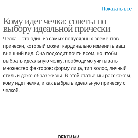
Показать все
Кому идет челка: советы по
Прически для круглого
Лица на средние
выбору идеальной прически
лица
волосы
Челка – это один из самых популярных элементов
прически, который может кардинально изменить ваш
Лица на короткие
Лица на длинные
внешний вид. Она подходит почти всем, но чтобы
волосы
волосы
выбрать идеальную челку, необходимо учитывать
множество факторов: форму лица, тип волос, личный
стиль и даже образ жизни. В этой статье мы расскажем,
кому идет челка, и как выбрать идеальную прическу с
Квадратное лицо
Ромбовидное лицо
челкой.
Удлиненное лицо
Вытянутое лицо