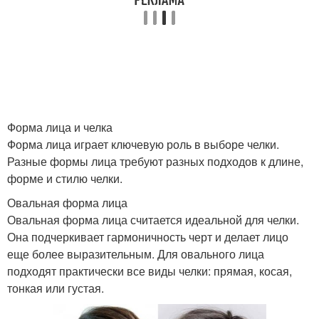
Челка для овального
Челка для
лица
прямоугольного лица
Челка для вытянутого
Челка для квадратного
лица
лица
Форма лица и челка
Форма лица играет ключевую роль в выборе челки.
Разные формы лица требуют разных подходов к длине,
форме и стилю челки.
Шапка для круглого
Грушевидное лицо
лица
Овальная форма лица
Овальная форма лица считается идеальной для челки.
Она подчеркивает гармоничность черт и делает лицо
еще более выразительным. Для овального лица
Трапециевидное лицо
Шапки к лицу
подходят практически все виды челки: прямая, косая,
тонкая или густая.