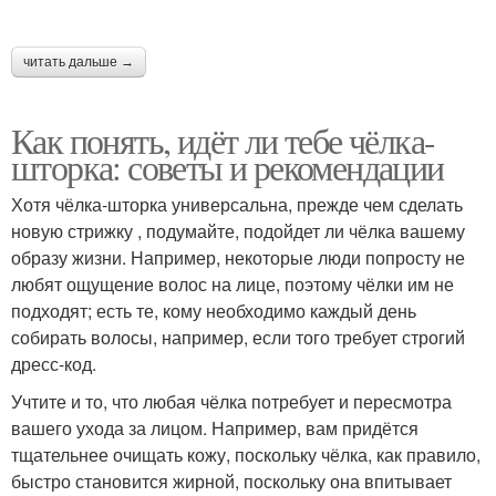
Уборы для
Уборы для квадратного
прямоугольного лица
лица
читать дальше →
Как понять, идёт ли тебе чёлка-
Уборы для
Уборы для
шторка: советы и рекомендации
треугольного лица
грушевидного лица
Хотя чёлка-шторка универсальна, прежде чем сделать
новую стрижку , подумайте, подойдет ли чёлка вашему
Уборы для
образу жизни. Например, некоторые люди попросту не
Мужские лица
ромбовидного лица
любят ощущение волос на лице, поэтому чёлки им не
подходят; есть те, кому необходимо каждый день
собирать волосы, например, если того требует строгий
дресс-код.
Учтите и то, что любая чёлка потребует и пересмотра
вашего ухода за лицом. Например, вам придётся
тщательнее очищать кожу, поскольку чёлка, как правило,
быстро становится жирной, поскольку она впитывает