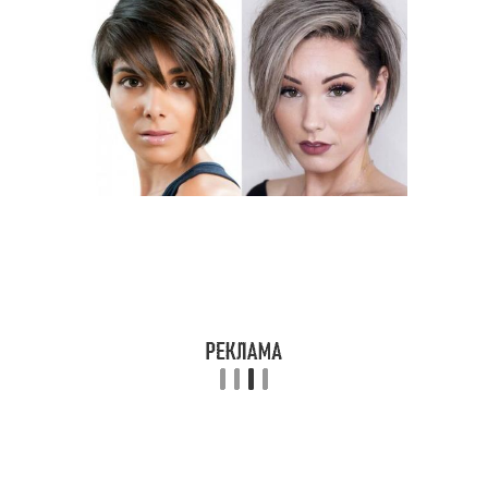
Береты для круглого
Сердцевидное лицо
лица
Шапка для
Шапки для круглого
прямоугольного лица
лица
Шапка к круглому лицу
Убор для круглого лица
Уборы для овального
Уборы для круглого
лица
лица