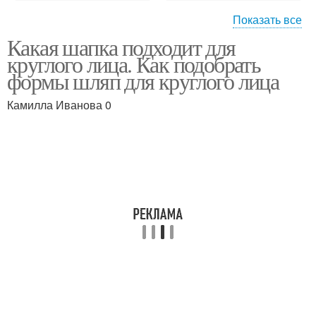
Показать все
Какая шапка подходит для
Шапка для круглого
Модели шляпки для
круглого лица. Как подобрать
лица
круглого типа
формы шляп для круглого лица
Камилла Иванова 0
Спицы для круглого
Убор для круглого лица
лица
Шапка для круглого
Шапка для
типа
прямоугольного лица
Круглое лицо
Овальное лицо