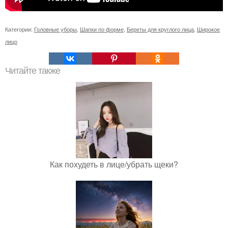
Категории:
Головные уборы
,
Шапки по форме
,
Береты для круглого лица
,
Широкое
лицо
Читайте также
Как похудеть в лице/убрать щеки?