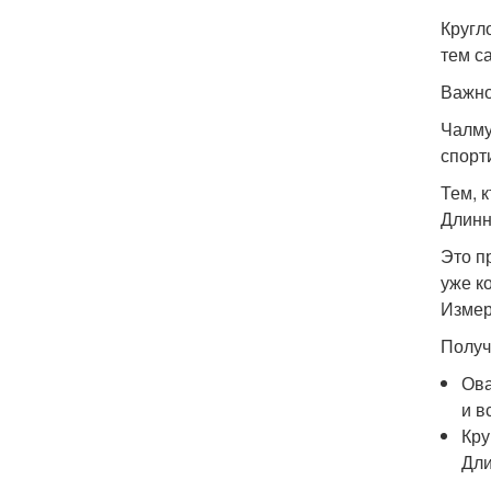
Кругл
тем с
Важн
Чалму
спорт
Тем, 
Длинн
Это п
уже к
Измер
Получ
Ова
и в
Кру
Дли