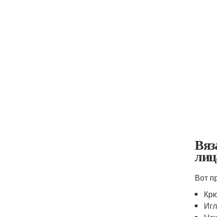
Вяз
лиц
Вот п
Кр
Игл