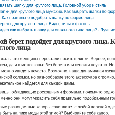
вязать шапку для круглого лица. Головной убор и стиль
апки для круглого лица мужские. Как выбрать шапки по фо
Как правильно подобрать шапку по форме лица
ереты для круглого лица. Виды, типы и фасоны
идео как выбрать шапку для овального типа лица? - Лучшие
ой берет подойдет для круглого лица. 
глого лица
 жаль, что женщины перестали носить шляпки. Вернее, почт
жем, да и в межсезонье без берета или кепочки неуютно. 
, можно увидеть нечасто. Возможно, наша динамичная жизн
янской соломки, но разнообразие этого аксессуара огромно,
екательное найдется для каждой дамы.
вицы, обладающие роскошными формами, почему-то редко э
именно они могут украсить себя правильно подобранным г
вые разноцветные капоры сочетаются с любой верхней оде
е быть на пике моды этой зимой? Выбирайте себе капор.