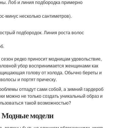
ны. Лоб и линия подбородка примерно
с-минус несколько сантиметров).
й острый подбородок. Линия роста волос
б.
 сезон редко приносит модницам удовольствие,
головной убор воспринимается женщинами как
защищающая голову от холода. Обычно береты и
волосы и портят прическу.
проблемы отпадут сами собой, а зимний гардероб
пки можно не только создать уникальный образ и
пользоваться такой возможностью?
. Модные модели
ов, должны быть не слишком облегающими, иметь