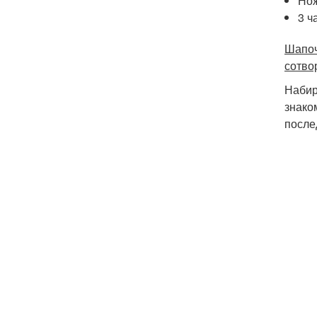
Но
3 ч
Шапоч
сотво
Набир
знако
после