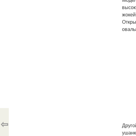
высок
жокей
Откры
оваль
⇦
Друго
ушанк