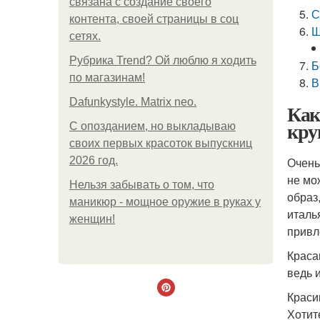
связана с создание своего
С
контента, своей страницы в соц
Ш
сетях.
Рубрика Trend? Ой люблю я ходить
Б
по магазинам!
В
Dafunkystyle. Matrix neo.
Как
кру
С опозданием, но выкладываю
своих первых красоток выпускниц
2026 год.
Очень
не мо
Нельзя забывать о том, что
образ
маникюр - мощное оружие в руках у
италь
женщин!
привл
Краса
ведь 
Краси
Хотит