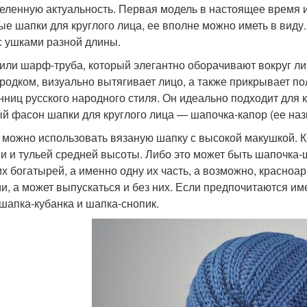
еленную актуальность. Первая модель в настоящее время 
ые шапки для круглого лица, ее вполне можно иметь в виду.
 с ушками разной длины.
 или шарф-труба, который элегантно оборачивают вокруг л
родком, визуально вытягивает лицо, а также прикрывает п
нниц русского народного стиля. Он идеально подходит для к
й фасон шапки для круглого лица — шапочка-капор (ее назы
 можно использовать вязаную шапку с высокой макушкой. К
и и тульей средней высоты. Либо это может быть шапочка-
их богатырей, а именно одну их часть, а возможно, красноа
и, а может выпускаться и без них. Если предпочитаются и
 шапка-кубанка и шапка-снопик.