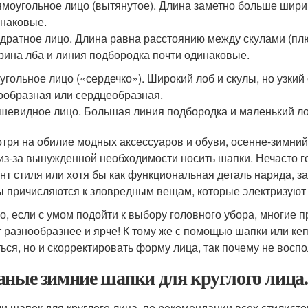
моугольное лицо (вытянутое). Длина заметно больше шири
наковые.
дратное лицо. Длина равна расстоянию между скулами (плю
ина лба и линия подбородка почти одинаковые.
угольное лицо («сердечко»). Широкий лоб и скулы, но узки
ообразная или сердцеобразная.
шевидное лицо. Большая линия подбородка и маленький ло
тря на обилие модных аксессуаров и обуви, осенне-зимний
 из-за вынужденной необходимости носить шапки. Нечасто 
нт стиля или хотя бы как функциональная деталь наряда, 
 причисляются к зловредным вещам, которые электризуют 
о, если с умом подойти к выбору головного убора, многие 
т разнообразнее и ярче! К тому же с помощью шапки или ке
ться, но и скорректировать форму лица, так почему не вос
аные зимние шапки для круглого лица
и шапок для круглого лица, по рекомендации всех стилист