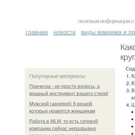
полезная информация о 
главная
новости
виды макияжа и пр
Как
кру
Сод
К
Популярные материалы
В
Прическа - не просто волосы, а
В
мощный инструмент вашего стиля!
к
Мужской гардероб: 6 вещей,
Ш
которые нравятся женщинам
Работа в MLM, то есть сетевой
компании сейчас неразрывно