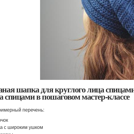
аная шапка для круглого лица спицам
а спицами в пошаговом мастер-классе
римерный перечень:
ючок
а с широким ушком