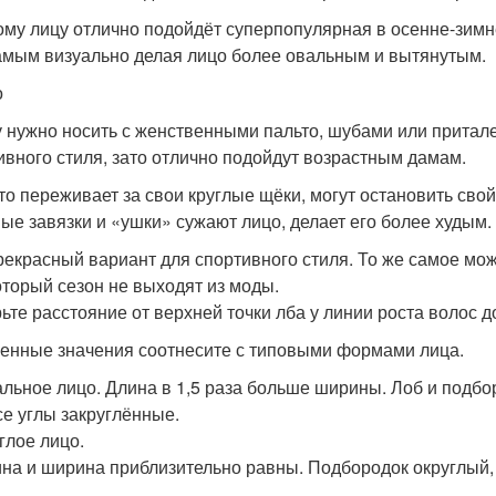
ому лицу отлично подойдёт суперпопулярная в осенне-зимне
амым визуально делая лицо более овальным и вытянутым.
о
 нужно носить с женственными пальто, шубами или притал
ивного стиля, зато отлично подойдут возрастным дамам.
кто переживает за свои круглые щёки, могут остановить сво
ые завязки и «ушки» сужают лицо, делает его более худым.
рекрасный вариант для спортивного стиля. То же самое мож
оторый сезон не выходят из моды.
ьте расстояние от верхней точки лба у линии роста волос д
енные значения соотнесите с типовыми формами лица.
льное лицо. Длина в 1,5 раза больше ширины. Лоб и подб
се углы закруглённые.
глое лицо.
на и ширина приблизительно равны. Подбородок округлый, 