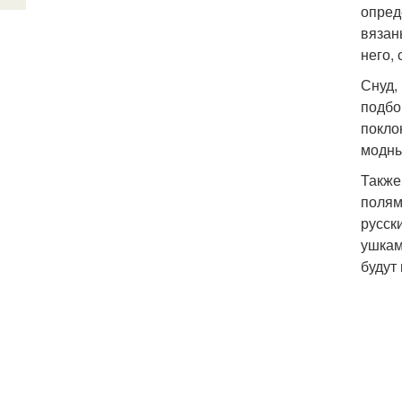
опред
вязан
него,
Снуд,
подбо
покло
модны
Также
полям
русск
ушкам
будут