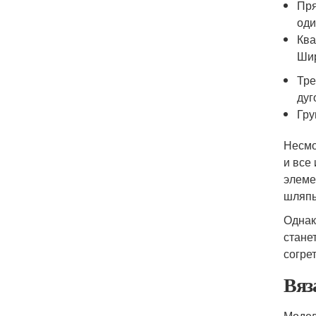
Пря
оди
Ква
Шир
Тре
дуг
Гру
Несмо
и все
элеме
шляпы
Однак
стане
согре
Вяз
Модел