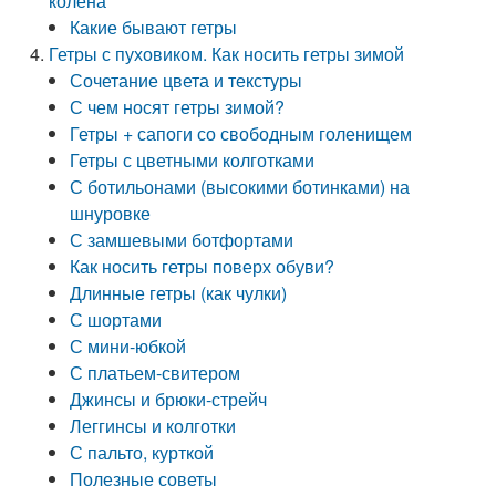
колена
Какие бывают гетры
Гетры с пуховиком. Как носить гетры зимой
Сочетание цвета и текстуры
С чем носят гетры зимой?
Гетры + сапоги со свободным голенищем
Гетры с цветными колготками
С ботильонами (высокими ботинками) на
шнуровке
С замшевыми ботфортами
Как носить гетры поверх обуви?
Длинные гетры (как чулки)
С шортами
С мини-юбкой
С платьем-свитером
Джинсы и брюки-стрейч
Леггинсы и колготки
С пальто, курткой
Полезные советы