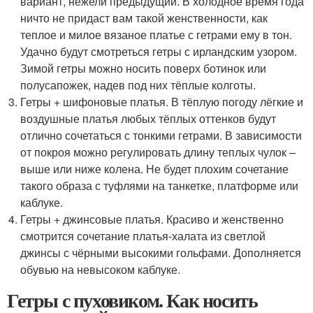
вариант, нежели предыдущий. В холодное время года
ничто не придаст вам такой женственности, как
теплое и милое вязаное платье с гетрами ему в тон.
Удачно будут смотреться гетры с ирландским узором.
Зимой гетры можно носить поверх ботинок или
полусапожек, надев под них тёплые колготы.
Гетры + шифоновые платья. В тёплую погоду лёгкие и
воздушные платья любых тёплых оттенков будут
отлично сочетаться с тонкими гетрами. В зависимости
от покроя можно регулировать длину теплых чулок –
выше или ниже колена. Не будет плохим сочетание
такого образа с туфлями на танкетке, платформе или
каблуке.
Гетры + джинсовые платья. Красиво и женственно
смотрится сочетание платья-халата из светлой
джинсы с чёрными высокими гольфами. Дополняется
обувью на невысоком каблуке.
Гетры с пуховиком. Как носить