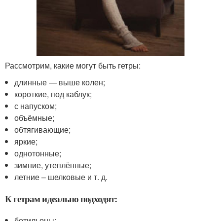
Рассмотрим, какие могут быть гетры:
длинные — выше колен;
короткие, под каблук;
с напуском;
объёмные;
обтягивающие;
яркие;
однотонные;
зимние, утеплённые;
летние – шелковые и т. д.
К гетрам идеально подходят:
ботильоны;