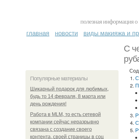
полезная информация о 
главная
новости
виды макияжа и пр
С ч
руб
Сод
С
Популярные материалы
П
Шикарный подарок для любимых,
будь то 14 февраля, 8 марта или
день рождения!
Работа в MLM, то есть сетевой
Р
компании сейчас неразрывно
С
связана с создание своего
Р
контента, своей страницы в соц