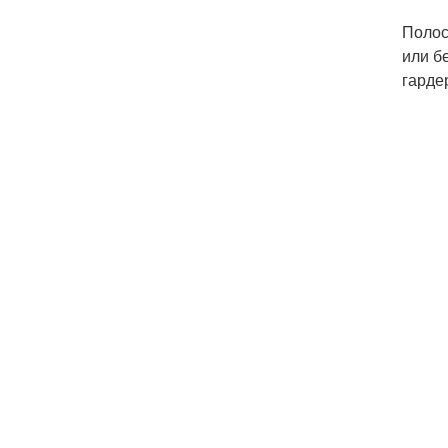
Полос
или б
гарде