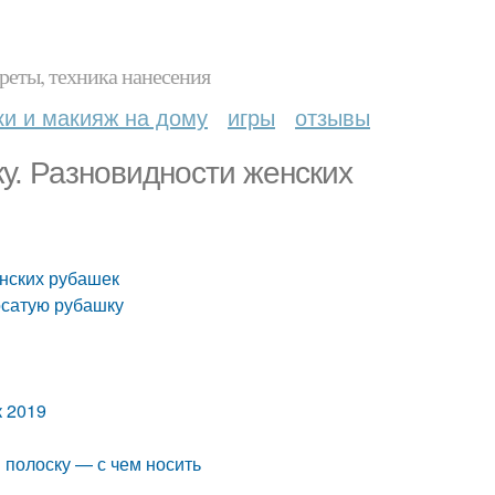
реты, техника нанесения
ки и макияж на дому
игры
отзывы
у. Разновидности женских
енских рубашек
осатую рубашку
к 2019
 полоску — с чем носить