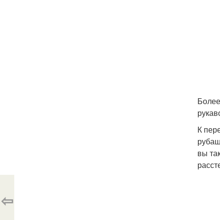
Более
рукав
К пер
рубаш
вы та
расст
⇦