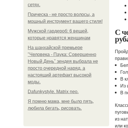
сетях.
Прическа - не просто волосы, а
мощный инструмент вашего стиля!
С ч
Мужской гардероб: 6 вещей,
руб
которые нравятся женщинам
На шанхайской премьере
Пройд
"Человека - Паука: Совершенно
прави
Новый День" зендея выбрала не
Бел
просто очередной наряд, а
Гол
настоящий артефакт высокой
В к
моды.
Из 
Dafunkystyle. Matrix neo.
В п
Я помню мама, мне было пять,
Класс
любила бегать, рисовать.
пугов
из на
или к