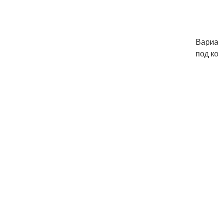
Вариа
под к