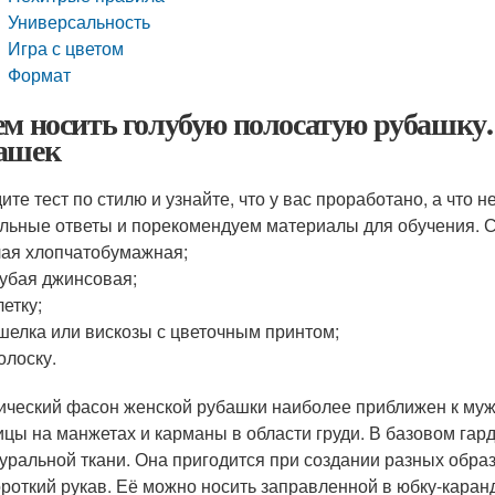
Универсальность
Игра с цветом
Формат
ем носить голубую полосатую рубашку.
ашек
ите тест по стилю и узнайте, что у вас проработано, а что 
льные ответы и порекомендуем материалы для обучения. С
ая хлопчатобумажная;
убая джинсовая;
летку;
шелка или вискозы с цветочным принтом;
олоску.
ический фасон женской рубашки наиболее приближен к мужс
ицы на манжетах и карманы в области груди. В базовом га
туральной ткани. Она пригодится при создании разных обра
ороткий рукав. Её можно носить заправленной в юбку-каран