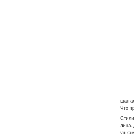
шапка
Что п
Стили
лица.
ушкам