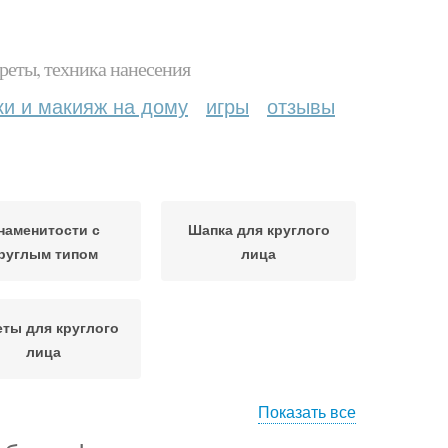
реты, техника нанесения
ки и макияж на дому
игры
отзывы
наменитости с
Шапка для круглого
руглым типом
лица
ты для круглого
лица
Показать все