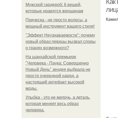
Как 
Мужской гардероб: 6 вещей,
лиц
которые нравятся женщинам
Камил
Прическа - не просто волосы, а
мощный инструмент вашего стиля!
"Эффект Неузнаваемости": почему
новый образ певицы вызвал споры
о гранях возможного?
На шанхайской премьере
"Человека - Паука: Совершенно
Новый День" зендея выбрала не
просто очередной наряд, а
настоящий артефакт высокой
моды.
Улыбка - это не мелочь, а деталь,
которая меняет весь образ
человека.