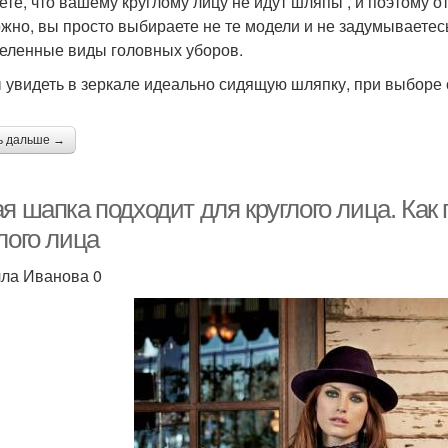
ете, что вашему круглому лицу не идут шляпы , и поэтому о
жно, вы просто выбираете не те модели и не задумываетесь
еленные виды головных уборов.
 увидеть в зеркале идеально сидящую шляпку, при выборе 
ь дальше →
ая шапка подходит для круглого лица. Ка
лого лица
ла Иванова 0