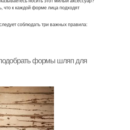
тказываетесь носить этот милый аксессуар?
, что к каждой форме лица подходят
следует соблюдать три важных правила:
к подобрать формы шляп для