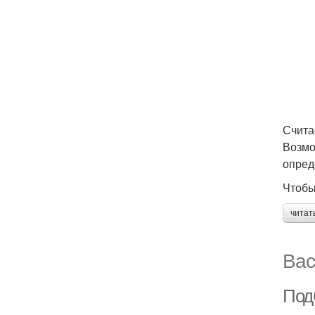
Счита
Возмо
опред
Чтобы
читат
Вас
Под