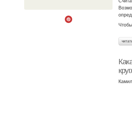
Счита
Возмо
опред
Чтобы
читат
Как
круг
Камил