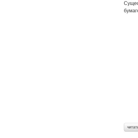
Сущес
бумаг
читат