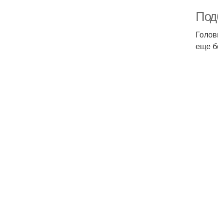
Под
Голов
еще б