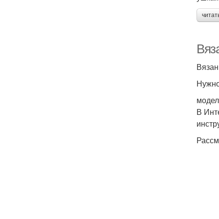
читат
Вяз
Вязан
Нужно
модел
В Инт
инстр
Рассм