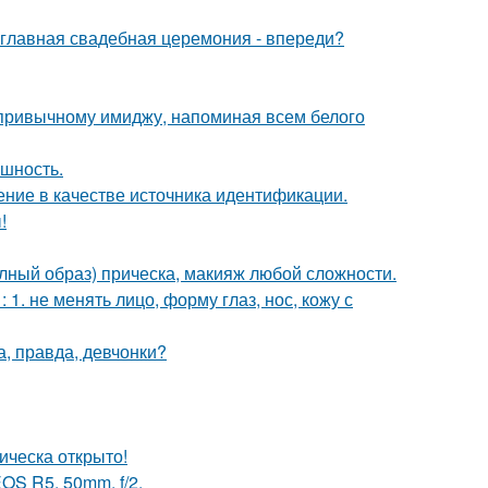
и главная свадебная церемония - впереди?
 привычному имиджу, напоминая всем белого
ешность.
ние в качестве источника идентификации.
!
олный образ) прическа, макияж любой сложности.
. не менять лицо, форму глаз, нос, кожу с
а, правда, девчонки?
ическа открыто!
OS R5, 50mm, f/2.