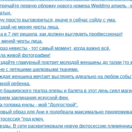
тречайте первую обложку нового номера Wedding апрель - 
атых.
чу просто выговориться, иначе я сейчас сойду с ума.
здай не меняя черты лица.
а в 7 лет решила, как должен выглядеть профессионал!
 меняй черты лица.
раз невесты - тот самый момент, когда важно всё.
ла живой фотографии!
здайте гламурный портрет молодой женщины до талии (то ж
не с летящими шелковыми тканями.
ждая женщина мечтает выглядеть идеально на любом событи
кной ребенка.
л башкирского театра оперы и балета в этот день сиял маги
вием заклинания искусной феи.
а головка куклы - мой "Долгострой".
рвый образ для Ани я подобрала максимально придерживая
тосессия "под ключ.
езды. В сети раскритиковали новую фотосессию племянни