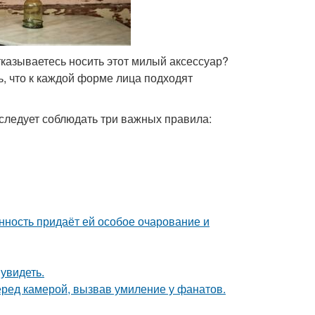
тказываетесь носить этот милый аксессуар?
, что к каждой форме лица подходят
следует соблюдать три важных правила:
нность придаёт ей особое очарование и
увидеть.
еред камерой, вызвав умиление у фанатов.