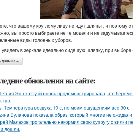
ете, что вашему круглому лицу не идут шляпы , и поэтому о
жно, вы просто выбираете не те модели и не задумываетесь
еленные виды головных уборов.
 увидеть в зеркале идеально сидящую шляпку, при выборе 
ь дальше →
ледние обновления на сайте:
Летняя Энн хэтэуэй вновь продемонстрировала, что береме
ство.
у. Температура воздуха 19 с, по моим ощущениям все 30 с.
ьяна Буланова показала образ, который многие не ожидали 
рей Малахов трогательно накормил свою супругу с вилки п
 и дошли.