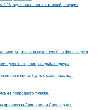
май'26, вдохновленного эстетикой ревущих
е лицо, черты лица сохранены) на фоне кафе в
и - день рождение, свадьба подруги,
ей добра и света, будто оказавшись под
сь ее природного типажа.
цы принцессы Дианы китти Спенсер для