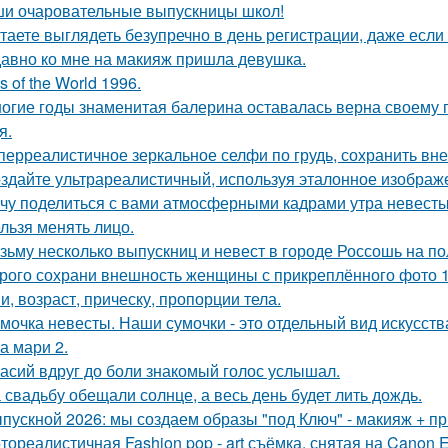
и очаровательные выпускницы школ!
таете выглядеть безупречно в день регистрации, даже есл
авно ко мне на макияж пришла девушка.
s of the World 1996.
огие годы знаменитая балерина оставалась верна своему
я.
перреалистичное зеркальное селфи по грудь, сохранить вн
здайте ультрареалистичный, используя эталонное изображе
чу поделиться с вами атмосферными кадрами утра невесты
льзя менять лицо.
зьму несколько выпускниц и невест в городе Россошь на п
рого сохрани внешность женщины с прикреплённого фото 1: 1
и, возраст, прическу, пропорции тела.
мочка невесты. Наши сумочки - это отдельный вид искусств
а мари 2.
асий вдруг до боли знакомый голос услышал.
 свадьбу обещали солнце, а весь день будет лить дождь.
пускной 2026: мы создаем образы "под Ключ" - макияж + пр
тореалистичная Fashion pop - art съёмка, снятая на Canon E