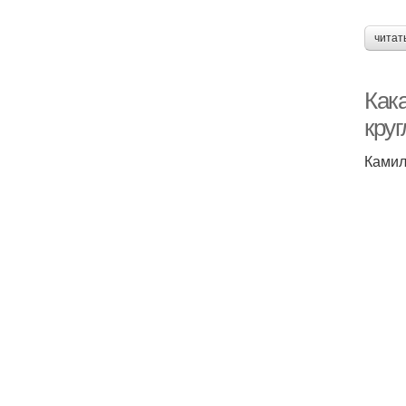
читат
Как
круг
Камил