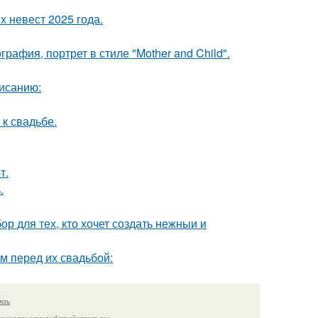
 невест 2025 года.
афия, портрет в стиле "Mother and Child".
исанию:
к свадьбе.
т.
.
р для тех, кто хочет создать нежныи и
м перед их свадьбой:
язь
решено при указании обратной гиперссылки.