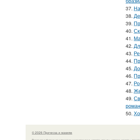
брази
37.
На
38.
Де
39.
Пр
40.
Ск
41.
Ма
42.
Дл
43.
Ре
44.
Пр
45.
До
46.
Пр
47.
Ро
48.
Же
49.
Св
роман
50.
Хо
© 2026 Прическа и макияж
Полезная информация о прическах и макияже лица, новости, отзывы, новинки, секреты, техник