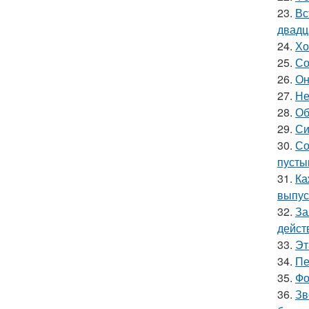
23.
Вс
двадц
24.
Хо
25.
Со
26.
Он
27.
Не
28.
Об
29.
Си
30.
Со
пусты
31.
Ка
выпус
32.
За
дейст
33.
Эт
34.
Пе
35.
Фо
36.
Зв