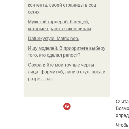
контента, своей страницы в соц
сетях.
Мужской гардероб: 6 вещей,
которые нравятся женщинам
Dafunkystyle. Matrix neo.
Ищу моделей. В приоритете выберу
того, кто сделал репост?
Сохраняйте мои точные черты
лица, форму губ, линию скул, носа и
разрез глаз.
Счита
Возмо
опред
Чтобы