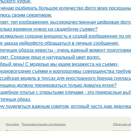
льского Vogue.
чинаю разбирать большое количество фото моих роскошных
люсь своим секретиком.
омт: тип изображения: высококачественная цифровая фотогр
олько времени нужно на свадебную съемку?
ксимально сохрани внешность и создай изображение по оп
я заказа нейрофото обращаться в личные сообщения.
петиция образа невесты - очень важный момент подготовки 
омт. Сохрани лицо и натуральный цвет волос.
брый день! С моделью мы ищем визажиста на съемку.
едновогодние съёмки и корпоративы совершенства требую
ссийская модель в трусах для иностранного бренда снялась
нщина должна тренироваться только дома/на кухне?
адебное платье с открытыми плечами - это прекрасныи выбо
тичныи образ.
чу поделиться важным советом, который часто даю девочка
Контакты
Пользовательское соглашение
Обратная св
Политика конфидециальности
а
Копирование раз