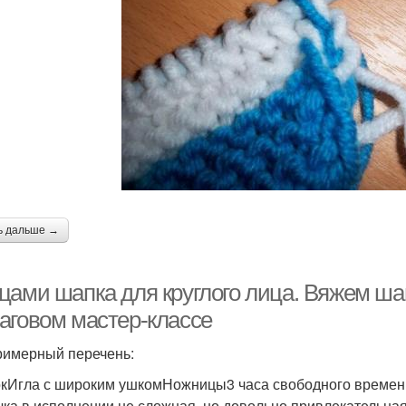
ь дальше →
цами шапка для круглого лица. Вяжем шап
аговом мастер-классе
римерный перечень:
кИгла с широким ушкомНожницы3 часа свободного времен
ка в исполнении не сложная, но довольно привлекательная. 