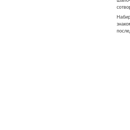
сотво
Набир
знако
после