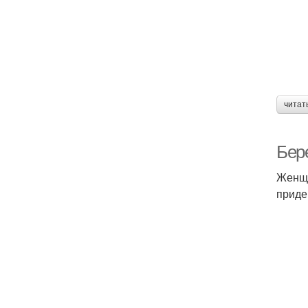
читат
Бере
Женщи
приде