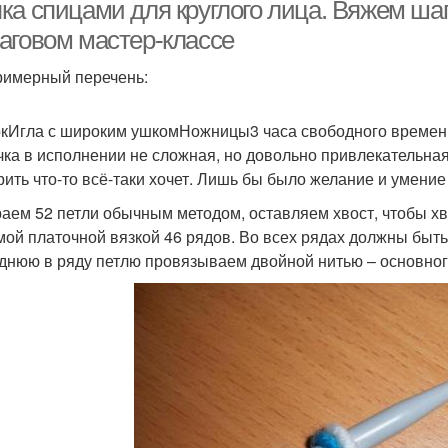
ка спицами для круглого лица. Вяжем шап
аговом мастер-классе
римерный перечень:
ляпы для круглой
Знаменитости с
формы
круглым типом
кИгла с широким ушкомНожницы3 часа свободного времен
ка в исполнении не сложная, но довольно привлекательная. 
рить что-то всё-таки хочет. Лишь бы было желание и умение
аем 52 петли обычным методом, оставляем хвост, чтобы хв
мой платочной вязкой 46 рядов. Во всех рядах должны быть
днюю в ряду петлю провязываем двойной нитью – основного