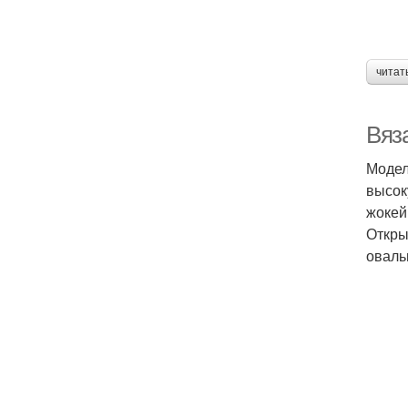
читат
Вяз
Модел
высок
жокей
Откры
оваль