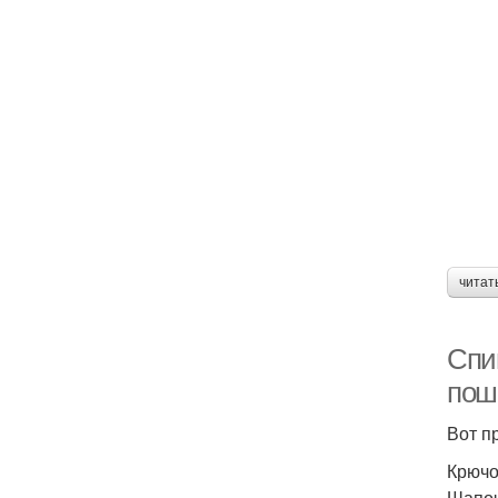
читат
Спи
пош
Вот п
Крючо
Шапоч