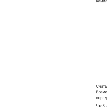
Камил
Счита
Возмо
опред
Чтобы