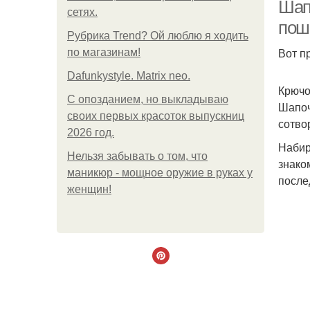
Шап
сетях.
пош
Рубрика Trend? Ой люблю я ходить
Вот п
Ш
по магазинам!
Dafunkystyle. Matrix neo.
Крючо
С опозданием, но выкладываю
Шапоч
своих первых красоток выпускниц
сотво
2026 год.
Набир
Нельзя забывать о том, что
знако
маникюр - мощное оружие в руках у
после
женщин!