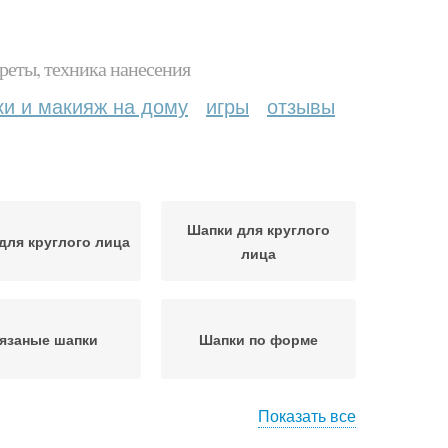
реты, техника нанесения
ки и макияж на дому
игры
отзывы
Шапки для круглого
для круглого лица
лица
язаные шапки
Шапки по форме
Показать все
ет для круглого
Шляпы для круглого