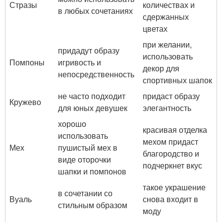
Стразы
количествах и
в любых сочетаниях
сдержанных
цветах
при желании,
придадут образу
использовать
Помпоны
игривость и
декор для
непосредственность
спортивных шапок
не часто подходит
придаст образу
Кружево
для юных девушек
элегантность
хорошо
красивая отделка
использовать
мехом придаст
Мех
пушистый мех в
благородство и
виде оторочки
подчеркнет вкус
шапки и помпонов
такое украшение
в сочетании со
Вуаль
снова входит в
стильным образом
моду