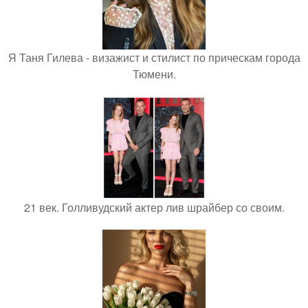
Я Таня Гилева - визажист и стилист по прическам города
Тюмени.
21 век. Голливудский актер лив шрайбер со своим.