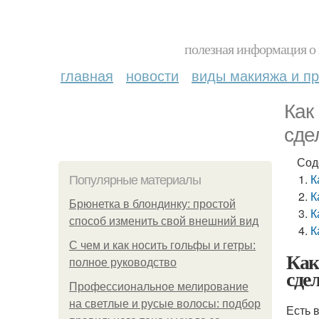
полезная информация о 
главная
новости
виды макияжа и пр
Как
сде
Сод
К
Популярные материалы
К
Брюнетка в блондинку: простой
К
способ изменить свой внешний вид
К
С чем и как носить гольфы и гетры:
Как
полное руководство
сде
Профессиональное мелирование
на светлые и русые волосы: подбор
Есть 