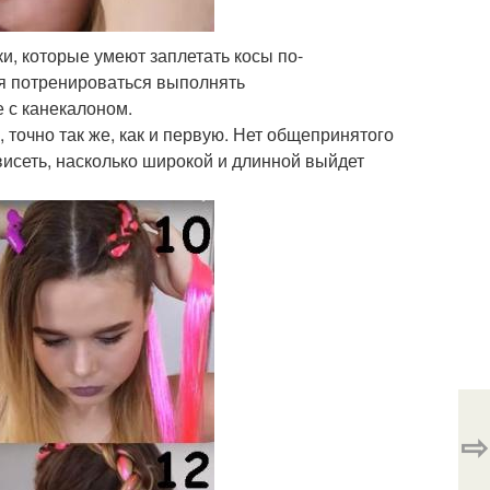
ки, которые умеют заплетать косы по-
ся потренироваться выполнять
е с канекалоном.
, точно так же, как и первую. Нет общепринятого
висеть, насколько широкой и длинной выйдет
⇨