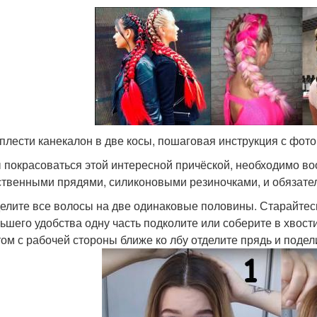
аплести канекалон в две косы, пошаговая инструкция с фото
 покрасоваться этой интересной причёской, необходимо в
ственными прядями, силиконовыми резиночками, и обязате
елите все волосы на две одинаковые половины. Старайтесь
ьшего удобства одну часть подколите или соберите в хвости
ом с рабочей стороны ближе ко лбу отделите прядь и подели