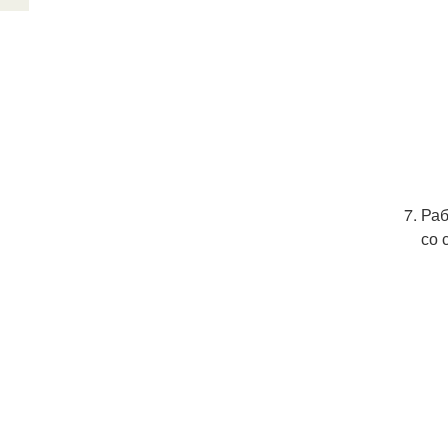
Раб
со 