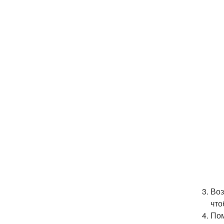
Воз
что
Пом