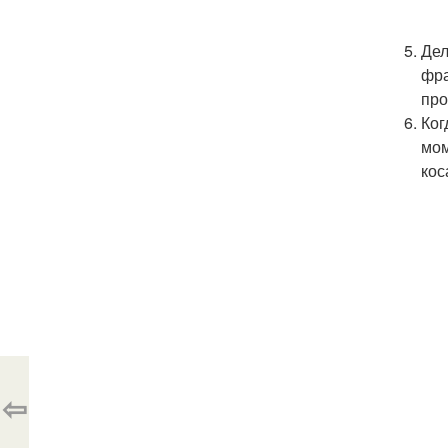
Дел
фра
про
Ког
мом
кос
⇦