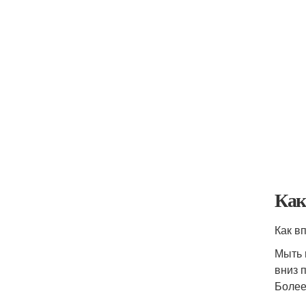
Как
Как в
Мыть 
вниз 
Более