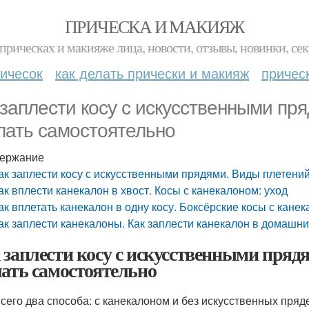
ПРИЧЕСКА И МАКИЯЖ
прическах и макияже лица, новости, отзывы, новинки, сек
ичесок
как делать прически и макияж
причес
 заплести косу с искусственными пря
лать самостоятельно
ержание
ак заплести косу с искусственными прядями. Виды плетений
ак вплести канекалон в хвост. Косы с канекалоном: уход
ак вплетать канекалон в одну косу. Боксёрские косы с кане
ак заплести канекалоны. Как заплести канекалон в домашн
 заплести косу с искусственными пряд
лать самостоятельно
всего два способа: с канекалоном и без искусственных пряд