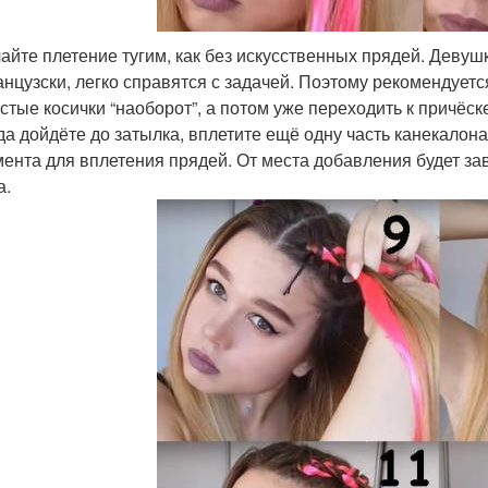
айте плетение тугим, как без искусственных прядей. Девуш
нцузски, легко справятся с задачей. Поэтому рекомендует
стые косички “наоборот”, а потом уже переходить к причёск
да дойдёте до затылка, вплетите ещё одну часть канекалона
ента для вплетения прядей. От места добавления будет за
а.