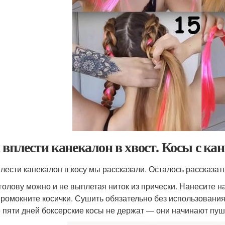
 вплести канекалон в хвост. Косы с ка
плести канекалон в косу мы рассказали. Осталось рассказат
голову можно и не выплетая ниток из прически. Нанесите н
промокните косички. Сушить обязательно без использовани
 пяти дней боксерские косы не держат — они начинают пуш