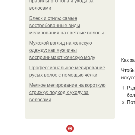
правильного тона и ухода за
волосами
Блеск и стиль: самые
востребованные виды
мелирования на светлые волосы
Мужской взгляд на женскую
одежду: как мужчины
воспринимают женскую моду
Как з
Профессиональное мелирование
Чтобы
русых волос с помощью чёлки
искус
Мелкое мелирование на короткую
Рзд
стрижку: подход к уходу за
бол
волосами
Пот