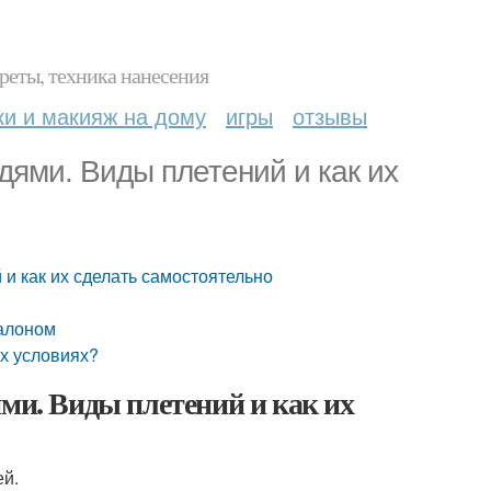
реты, техника нанесения
ки и макияж на дому
игры
отзывы
дями. Виды плетений и как их
 и как их сделать самостоятельно
калоном
их условиях?
ями. Виды плетений и как их
ей.