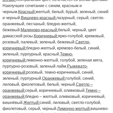
Наилучшее сочетание с синим, красным и
черным.
Красный:
желтый, белый, бурый, зеленый, синий
и черный.
Вишнево-красный:
лазурный, серый, светло-
оранжевый, песчаный, бледно-желтый,
бежевый.
Малиново-красный:
белый, черный, цвет
дамасской розы.
Коричневый:
ярко-голубой, кремовый,
розовый, палевый, зеленый, бежевый.
Светло-
коричневый:
бледно-желтый, кремово-белый, синий,
зеленый, пурпурный, красный.
Темно-
коричневый:
лимонно-желтый, голубой, зеленая мята,
пурпурно-розовый, зеленый лайм.
Рыжевато-
коричневый:
розовый, темно-коричневый, синий,
зеленый, пурпурный.
Оранжевый:
голубой, синий,
лиловый, фиолетовый, белый, черный.
Светло –
оранжевый:
серый, коричневый, оливковый.
Темно –
оранжевый:
бледно – желтый, оливковый, коричневый,
вишнёвый.
Желтый:
синий, лиловый, светло-голубой,
фиолетовый, серый, черный.
Лимонно-желтый:
вишнево-