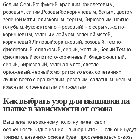
белым.
Серый
:с фуксий, красным, фиолетовым,
розовым, синим.
Розовый:
с коричневым, белым, цветом
зеленой мяты, оливковым, серым, бирюзовым, нежно -
голубым.
Фуксия
(темно – розовый) – с серым, желто-
коричневым, зеленым лаймом, зеленой мятой,
коричневый.
Лиловый:
оранжевый, розовый, темно-
фиолетовый, оливковый, серый, желтый, белый.
Темно-
фиолетовый:
золотисто-коричневый, бледно-желтый,
серый, бирюзовый, зеленая мята, светло-
оранжевый.
Черный:
смотрится во всех сочетаниях,
лучше всего с оранжевым, розовым, салатным, белым,
красным, сиреневатым или желтым.
Как выбрать узор для вышивки на
шапке в зависимости от сезона
Вышивка по вязанному полотну имеет свои
особенности. Одна из них – выбор ниток . Если они будут
тонкими, вязанная основа будет просвечиваться сквозь