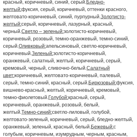
красный, коричневый, синий, серый.
Бледно-
желтый:
фуксия, серый, коричневый, оттенки красного,
желтовато-коричневый, синий, пурпурный.
Золотисто-
желтый:
серый, коричневый, лазурный, красный,
черный.
Светло – зеленый:
золотисто-коричневый,
коричневый, розовый, темно-оранжевый, темно-синий,
серый.
Оливковый:
апельсиновый, светло-коричневый,
коричневый.
Зеленый:
золотисто-коричневый,
оранжевый, салатный, желтый, коричневый, серый,
кремовый, черный, сливочно-белый.
Салатный
цвет:
коричневый, желтовато-коричневый, палевый,
серый, темно-синий, красный, серый.
Бирюзовый:
фуксия,
вишнево-красный, желтый, коричневый, кремовый,
темно-фиолетовый.
Голубой:
красный, серый,
коричневый, оранжевый, розовый, белый,
желтый.
Темно-синий:
светло-лиловый, голубой,
желтовато-зеленый, коричневый, серый, бледно-желтый,
оранжевый, зеленый, красный, белый.
Бежевый:
с
голубым, коричневым, изумрудным, черным, красным,