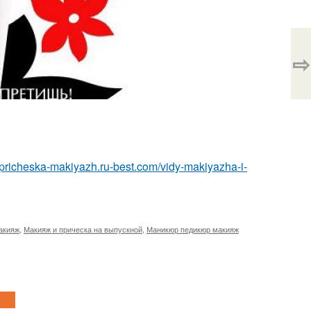
⇨
//pricheska-makiyazh.ru-best.com/vidy-makiyazha-i-
акияж
,
Макияж и прическа на выпускной
,
Маникюр педикюр макияж