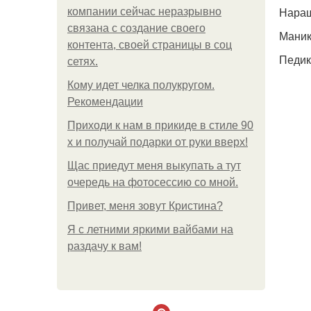
Наращ
компании сейчас неразрывно
связана с создание своего
Маник
контента, своей страницы в соц
Педик
сетях.
Кому идет челка полукругом.
Рекомендации
Приходи к нам в прикиде в стиле 90
х и получай подарки от руки вверх!
Щас приедут меня выкупать а тут
очередь на фотосессию со мной.
Привет, меня зовут Кристина?
Я с летними яркими вайбами на
раздачу к вам!