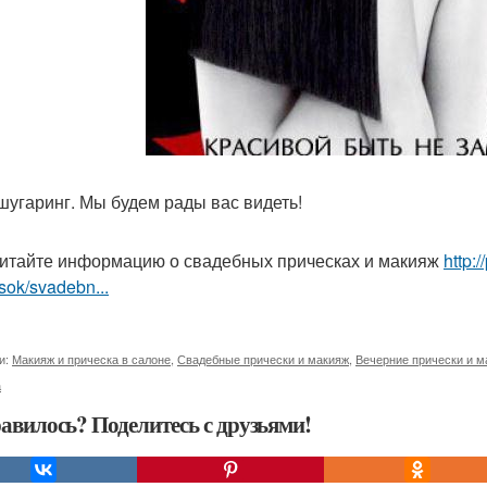
 шугаринг. Мы будем рады вас видеть!
итайте информацию о свадебных прическах и макияж
http:
sok/svadebn...
и:
Макияж и прическа в салоне
,
Свадебные прически и макияж
,
Вечерние прически и м
а
авилось? Поделитесь с друзьями!