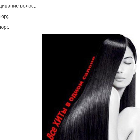
ивание волос;.
юр;.
юр;.