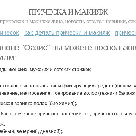
ПРИЧЕСКА И МАКИЯЖ
прическах и макияже лица, новости, отзывы, новинки, сек
ичесок
как делать прически и макияж
причес
алоне "Оазис" вы можете воспольз
угам:
иды женских, мужских и детских стрижек;.
ка волос с использованием фиксирующих средств (феном, у
ивание, мелирование, тонирование волос (техники балаяж,
еская завивка волос (био химия);.
бные, вечерние причёски, плетение кос, прически на выпуск
ж.
ебный, вечерний, дневной);.