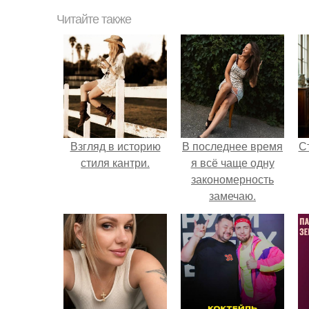
Читайте также
Взгляд в историю
В последнее время
С
стиля кантри.
я всё чаще одну
закономерность
замечаю.
э