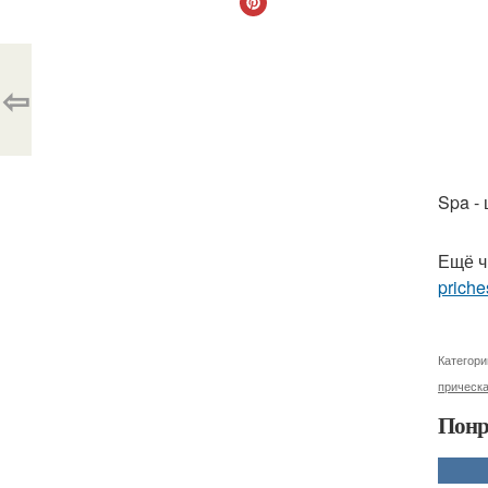
⇦
Spa -
Ещё ч
priche
Категори
прическ
Понр