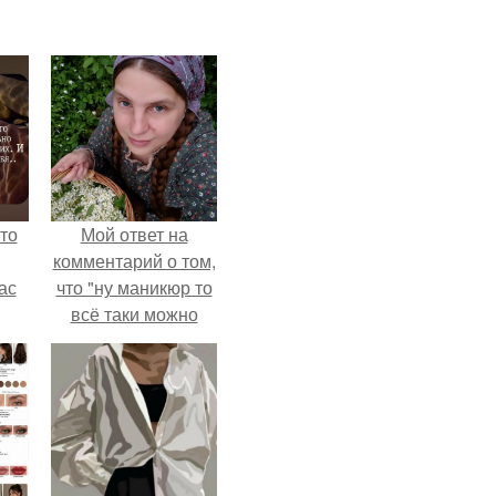
то
Мой ответ на
комментарий о том,
ас
что "ну маникюр то
всё таки можно
ние
было бы сделать.
а,
ы в