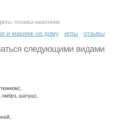
реты, техника нанесения
ки и макияж на дому
игры
отзывы
оваться следующими видами
тюжком);.
 омбрэ, шатуш);.
ной;.