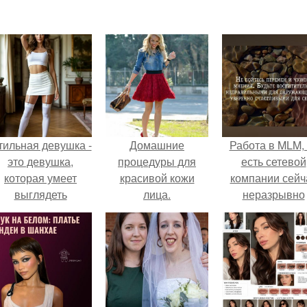
тильная девушка -
Домашние
Работа в MLM, 
это девушка,
процедуры для
есть сетевой
которая умеет
красивой кожи
компании сейч
выглядеть
лица.
неразрывно
привлекательно и
связана с созда
легантно в любои
своего контент
ситуации.
своей страниц
соц сетях.