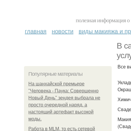
полезная информация о 
главная
новости
виды макияжа и пр
В с
усл
Все в
Популярные материалы
Уклад
На шанхайской премьере
Окраш
"Человека - Паука: Совершенно
Новый День" зендея выбрала не
Химич
просто очередной наряд, а
Сваде
настоящий артефакт высокой
Макия
моды.
(Свад
Работа в MLM, то есть сетевой