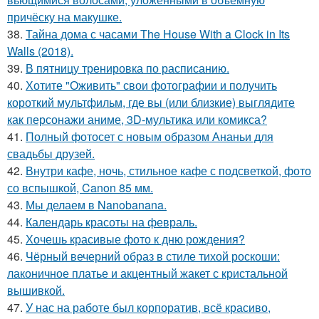
причёску на макушке.
38.
Тайна дома с часами The House With a Clock in Its
Walls (2018).
39.
В пятницу тренировка по расписанию.
40.
Хотите "Оживить" свои фотографии и получить
короткий мультфильм, где вы (или близкие) выглядите
как персонажи аниме, 3D-мультика или комикса?
41.
Полный фотосет с новым образом Ананьи для
свадьбы друзей.
42.
Внутри кафе, ночь, стильное кафе с подсветкой, фото
со вспышкой, Canon 85 мм.
43.
Мы делаем в Nanobanana.
44.
Календарь красоты на февраль.
45.
Хочешь красивые фото к дню рождения?
46.
Чёрный вечерний образ в стиле тихой роскоши:
лаконичное платье и акцентный жакет с кристальной
вышивкой.
47.
У нас на работе был корпоратив, всё красиво,