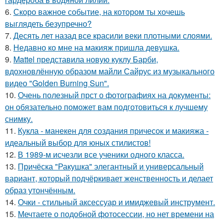
6.
Скоро важное событие, на котором ты хочешь
выглядеть безупречно?
7.
Десять лет назад все красили веки плотными слоями.
8.
Недавно ко мне на макияж пришла девушка.
9.
Mattel представила новую куклу Барби,
вдохновлённую образом майли Сайрус из музыкального
видео "Golden Burning Sun".
10.
Очень полезный прст о фотографиях на документы:
он обязательно поможет вам подготовиться к лучшему
снимку.
11.
Кукла - манекен для создания причесок и макияжа -
идеальный выбор для юных стилистов!
12.
В 1989-м исчезли все ученики одного класса.
13.
Причёска "Ракушка" элегантный и универсальный
вариант, который подчёркивает женственность и делает
образ утончённым.
14.
Очки - стильный аксессуар и имиджевый инструмент.
15.
Мечтаете о подобной фотосессии, но нет времени на