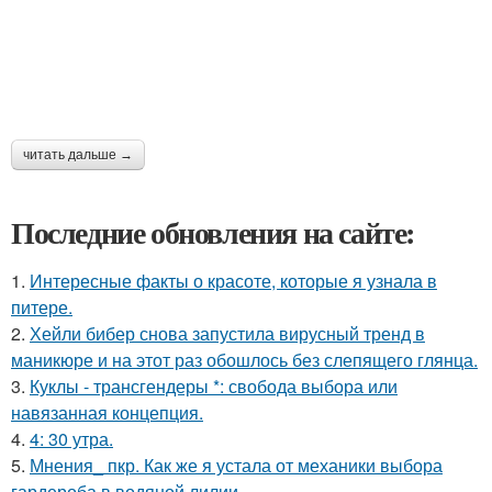
читать дальше →
Последние обновления на сайте:
1.
Интересные факты о красоте, которые я узнала в
питере.
2.
Хейли бибер снова запустила вирусный тренд в
маникюре и на этот раз обошлось без слепящего глянца.
3.
Куклы - трансгендеры *: свобода выбора или
навязанная концепция.
4.
4: 30 утра.
5.
Мнения_ пкр. Как же я устала от механики выбора
гардероба в водяной лилии.