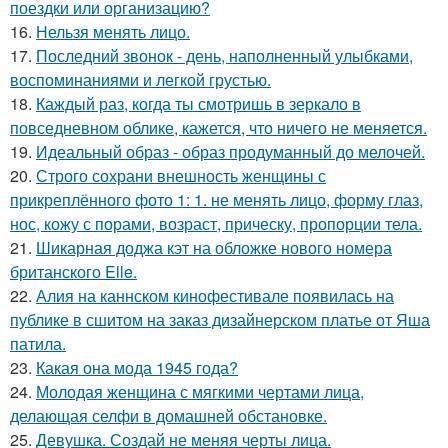
поездки или организацию?
16.
Нельзя менять лицо.
17.
Последний звонок - день, наполненный улыбками,
воспоминаниями и легкой грустью.
18.
Каждый раз, когда ты смотришь в зеркало в
повседневном облике, кажется, что ничего не меняется.
19.
Идеальный образ - образ продуманный до мелочей.
20.
Строго сохрани внешность женщины с
прикреплённого фото 1: 1. не менять лицо, форму глаз,
нос, кожу с порами, возраст, прическу, пропорции тела.
21.
Шикарная доджа кэт на обложке нового номера
британского Elle.
22.
Алия на каннском кинофестивале появилась на
публике в сшитом на заказ дизайнерском платье от Яша
патила.
23.
Какая она мода 1945 года?
24.
Молодая женщина с мягкими чертами лица,
делающая селфи в домашней обстановке.
25.
Девушка. Создай не меняя черты лица.