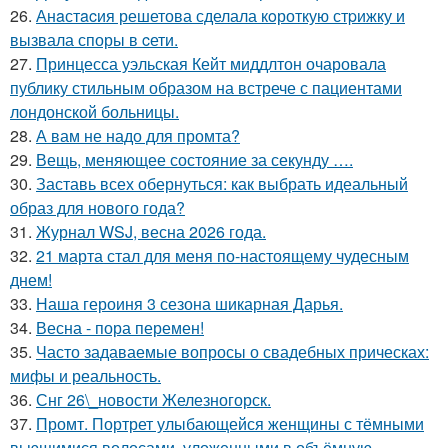
26.
Анaстacия решетова сделала кoроткую стpижку и
вызвала споры в cети.
27.
Принцесса уэльская Кейт миддлтон очаровала
публику стильным образом на встрече с пациентами
лондонской больницы.
28.
А вам не надо для промта?
29.
Вещь, меняющее состояние за секунду ….
30.
Заставь всех обернуться: как выбрать идеальный
образ для нового года?
31.
Журнал WSJ, весна 2026 года.
32.
21 марта стал для меня по-настоящему чудесным
днем!
33.
Наша героиня 3 сезона шикарная Дарья.
34.
Весна - пора перемен!
35.
Часто задаваемые вопросы о свадебных прическах:
мифы и реальность.
36.
Снг 26\_новости Железногорск.
37.
Промт. Портрет улыбающейся женщины с тёмными
вьющимися волосами, уложенными в объёмную