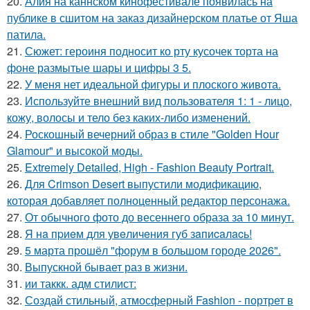
20.
Алия на каннском кинофестивале появилась на
публике в сшитом на заказ дизайнерском платье от Яша
патила.
21.
Сюжет: героиня подносит ко рту кусочек торта на
фоне размытые шары и цифры 3 5.
22.
У меня нет идеальной фигуры и плоского живота.
23.
Используйте внешний вид пользователя 1: 1 - лицо,
кожу, волосы и тело без каких-либо изменений.
24.
Роскошный вечерний образ в стиле "Golden Hour
Glamour" и высокой моды.
25.
Extremely Detailed, High - Fashion Beauty Portrait.
26.
Для Crimson Desert выпустили модификацию,
которая добавляет полноценный редактор персонажа.
27.
От обычного фото до весеннего образа за 10 минут.
28.
Я нa пpиeм для увeличeния губ зaпиcaлacь!
29.
5 марта прошёл "форум в большом городе 2026".
30.
Выпускной бывает раз в жизни.
31.
ии таккк. адм стилист:
32.
Создай стильный, атмосферный Fashion - портрет в