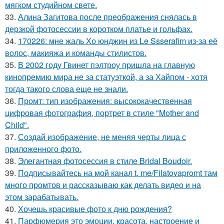
мягком студийном свете.
33.
Алина Загитова после преображения снялась в
дерзкой фотосессии в коротком платье и гольфах.
34.
170226: мне жаль Хо юнджин из Le Ssserafim из-за её
волос, макияжа и команды стилистов.
35.
В 2002 году Гвинет пэлтроу пришла на главную
кинопремию мира не за статуэткой, а за Хайпом - хотя
тогда такого слова еще не знали.
36.
Промт: тип изображения: высококачественная
цифровая фотография, портрет в стиле "Mother and
Child".
37.
Создай изображение, не меняя черты лица с
приложенного фото.
38.
Элегантная фотосессия в стиле Bridal Boudoir.
39.
Подписывайтесь на мой канал t. me/Filatovapromt там
много промтов и рассказываю как делать видео и на
этом зарабатывать.
40.
Хочешь красивые фото к дню рождения?
41.
Парфюмерия это эмоции, красота, настроение и