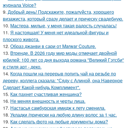
журнала Voice?
9.
Добрый день! Подскажите, пожалуйста, хорошего
визажиста, который сразу делает и прическу свадебную.
10.
Мастера, милые, у меня такая радость случалась!
11.
Я настоящая! У меня нет идеальной фигуры и
плоского живота.
12.
Образ джанви в сари от Marwar Couture.
13.
Втренде. В 2026 году мир моды отмечает двойной
юбилей: 100 лет со дня выхода романа "Великий Гэтсби"
и стиля арт - деко.
14.
Когда пошли на перерыв попить чай на резьбе по
дереву, коллега сказала: "Сяду с Алиной, она Наверное
Сделает Какой-нибудь Комплимент".
15.
Как пахнет счастливая женщина?
16.
Не меняя внешность и черты лица.
17.
Настасья самбурская имидж к лету сменила.
18.
Укладки /прически на любую длину волос за 1 час.
19.
Как сделать фото на любые документы дома?