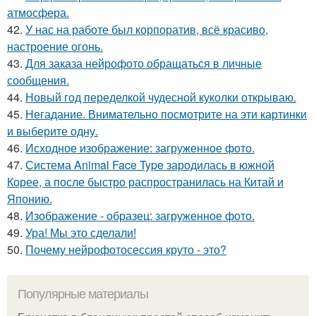
атмосфера.
42.
У нас на работе был корпоратив, всё красиво,
настроение огонь.
43.
Для заказа нейрофото обращаться в личные
сообщения.
44.
Новый год переделкой чудесной куколки открываю.
45.
Негадание. Внимательно посмотрите на эти картинки
и выберите одну.
46.
Исходное изображение: загруженное фото.
47.
Система Animal Face Type зародилась в южной
Корее, а после быстро распространилась на Китай и
Японию.
48.
Изображение - образец: загруженное фото.
49.
Ура! Мы это сделали!
50.
Почему нейрофотосессия круто - это?
Популярные материалы