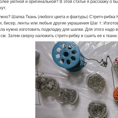
олее уютной и оригинальной? В этой статье я расскажу о б
нут.
ужно? Шапка Ткань (любого цвета и фактуры) Стретч-рибк
и, бисер, ленты или любые другие украшения Шаг 1: Изгот
ла нужно изготовить подкладку для шапки. Для этого надо 
 см. Затем сверху наложить стретч-рибку и сшить ее к ткани.