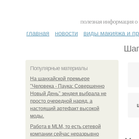
полезная информация о 
главная
новости
виды макияжа и пр
Шап
Популярные материалы
На шанхайской премьере
"Человека - Паука: Совершенно
Новый День" зендея выбрала не
просто очередной наряд, а
настоящий артефакт высокой
моды.
Работа в MLM, то есть сетевой
компании сейчас неразрывно