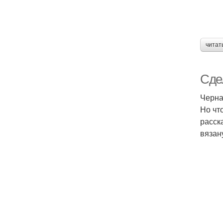
читат
Сде
Черна
Но чт
расск
вязан