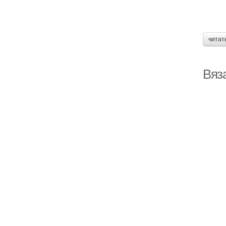
читат
Вяз