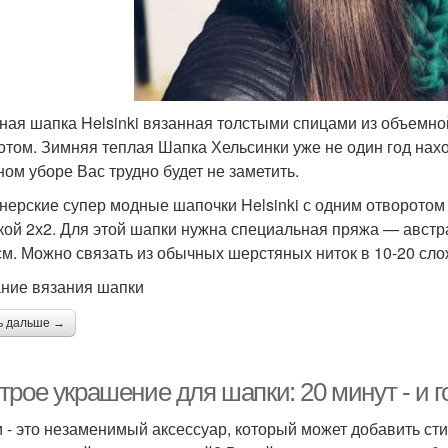
ная шапка Helsinki вязанная толстыми спицами из объемн
отом. Зимняя теплая Шапка Хельсинки уже не один год нахо
ном уборе Вас трудно будет не заметить.
нерские супер модные шапочки Helsinki с одним отворотом
кой 2х2. Для этой шапки нужна специальная пряжа — авст
 см. Можно связать из обычных шерстяных ниток в 10-20 сл
ние вязания шапки
ь дальше →
рое украшение для шапки: 20 минут - и г
 - это незаменимый аксессуар, который может добавить сти