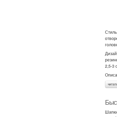
Стиль
отвор
голов
Дизай
резин
2,5-3
Описа
читат
Быст
Шапки