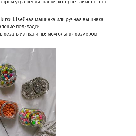
ыстром украшении шапки, которое займет всего
а Нитки Швейная машинка или ручная вышивка
овление подкладки
вырезать из ткани прямоугольник размером