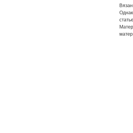
Вязан
Однак
стать
Матер
матер