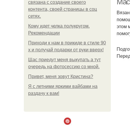
Мас
связана с создание своего
контента, своей страницы в соц
Вязан
сетях.
помощ
этом 
Кому идет челка полукругом.
помог
Рекомендации
Приходи к нам в прикиде в стиле 90
Подго
х и получай подарки от руки вверх!
Перед
Щас приедут меня выкупать а тут
очередь на фотосессию со мной.
Привет, меня зовут Кристина?
Я с летними яркими вайбами на
раздачу к вам!