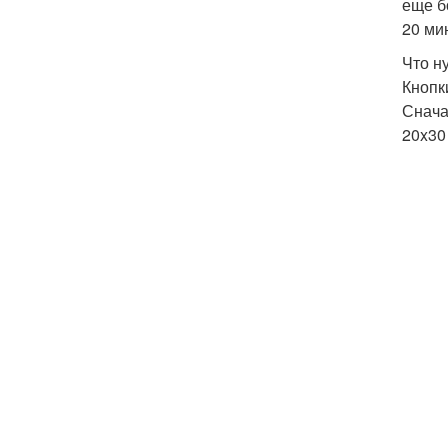
еще б
20 ми
Что н
Кнопк
Снача
20x30