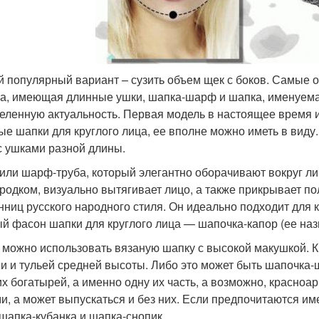
й популярный вариант – сузить объем щек с боков. Самые 
а, имеющая длинные ушки, шапка-шарф и шапка, именуемая
еленную актуальность. Первая модель в настоящее время 
ые шапки для круглого лица, ее вполне можно иметь в виду.
 с ушками разной длины.
 или шарф-труба, который элегантно оборачивают вокруг л
родком, визуально вытягивает лицо, а также прикрывает п
нниц русского народного стиля. Он идеально подходит для к
й фасон шапки для круглого лица — шапочка-капор (ее назы
 можно использовать вязаную шапку с высокой макушкой. К
и и тульей средней высоты. Либо это может быть шапочка-
их богатырей, а именно одну их часть, а возможно, красноа
и, а может выпускаться и без них. Если предпочитаются и
 шапка-кубанка и шапка-снопик.