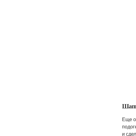
Шап
Еще о
подог
и сдел