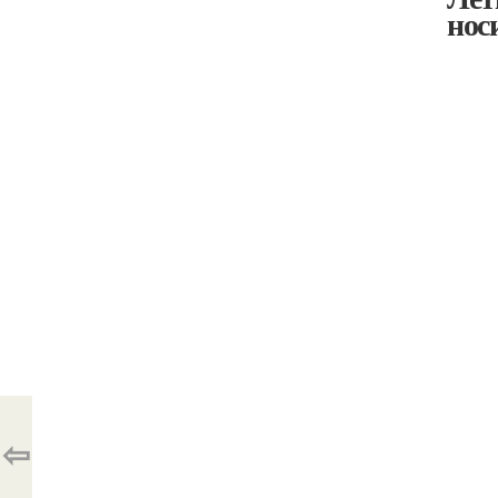
нос
⇦