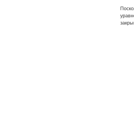
Поско
уравн
закры