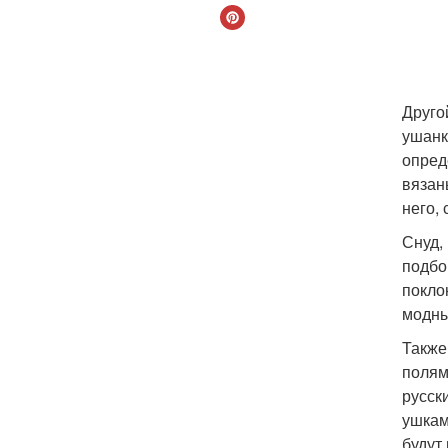
Друго
ушанк
опред
вязан
него,
Снуд,
подбо
покло
модны
Также
полям
русск
ушкам
будут