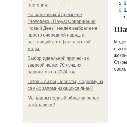
Ш
плетения.
Ш
На шанхайской премьере
"Человека - Паука: Совершенно
Шап
Новый День" зендея выбрала не
просто очередной наряд, а
Модел
настоящий артефакт высокой
высок
моды.
жокей
Выбор идеальной прически с
Откры
завесой челки: 70 лучших
оваль
вариантов на 2024 год
Готовы ли вы, невесты, к одному из
самых запоминающихся дней?
Мы дарим полный образ за репост
этой записи?