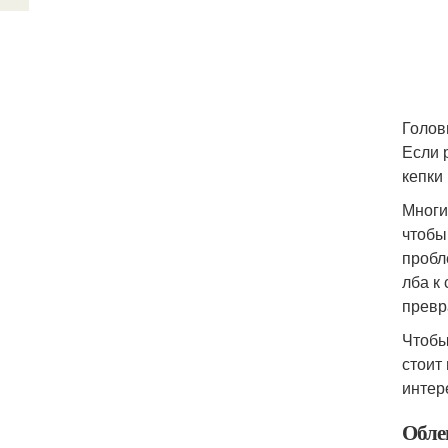
Голов
Если 
кепки
Многи
чтобы
пробл
лба к
превр
Чтобы
стоит
интер
Обле