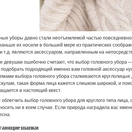
ные уборы давно стали неотъемлемой частью повседневной
раньше их носили в большей мере из практических соображ
 и т.д. являются аксессуаром, направленным на непосредст
е девушки ошибочно считают, что выбор головного убора — э
 подобрать подходящий именно вам головной аксессуар ну
емами выбора головного убора сталкиваются круглолицые 
 скулам, такая форма лица кажется слишком широкой, и по
ащается в настоящий квест.
 облегчить выбор головного убора для круглого типа лица, 
 носить ни в коем случае. Если природа наградила вас имен
есна.
гающие шапки