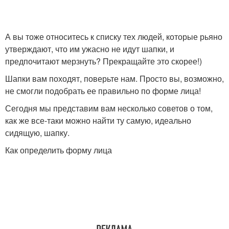
Широкое лицо
Убор в зависимости
А вы тоже относитесь к списку тех людей, которые рьяно
утверждают, что им ужасно не идут шапки, и
предпочитают мерзнуть? Прекращайте это скорее!)
Шапки вам походят, поверьте нам. Просто вы, возможно,
Круглое лицо
Треугольное лицо
не смогли подобрать ее правильно по форме лица!
Сегодня мы представим вам несколько советов о том,
как же все-таки можно найти ту самую, идеально
сидящую, шапку.
Прямоугольное лицо
Квадратное лицо
Как определить форму лица
Грушевидное лицо
Трапециевидное лицо