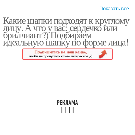
Показать все
Какие шапки подходят к круглому
Уборы для
Уборы для
лицу. А что у вас: сердечко или
треугольного лица
грушевидного лица
бриллиант?) Подбираем
идеальную шапку по форме лица!
Уборы для
Шапка для круглого
ромбовидного лица
лица
Шапки для круглого
Головной убор
лица
Убор для круглого лица
Убор по форме