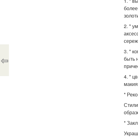
1. * 
более
золот
2. * 
аксес
сереж
3. * 
⇦
быть 
приче
4. * 
макия
* Рек
Стили
образ
* Закл
Украш