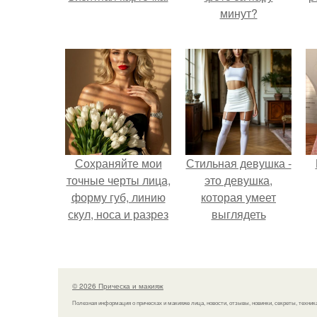
минут?
Сохраняйте мои
Стильная девушка -
точные черты лица,
это девушка,
форму губ, линию
которая умеет
скул, носа и разрез
выглядеть
глаз.
привлекательно и
элегантно в любои
ситуации.
© 2026 Прическа и макияж
Полезная информация о прическах и макияже лица, новости, отзывы, новинки, секреты, техник