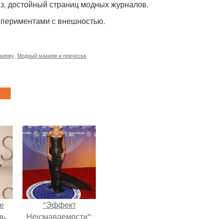
з, достойный страниц модных журналов.
кспериментами с внешностью.
акияжу
,
Модный макияж и прическа
не
"Эффект
ь,
Неузнаваемости":