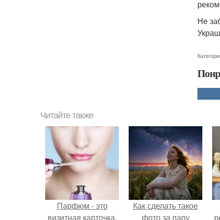
реком
Не за
Украш
Категори
Понр
Читайте также
Парфюм - это
Как сделать такое
визитная карточка.
фото за пару
р