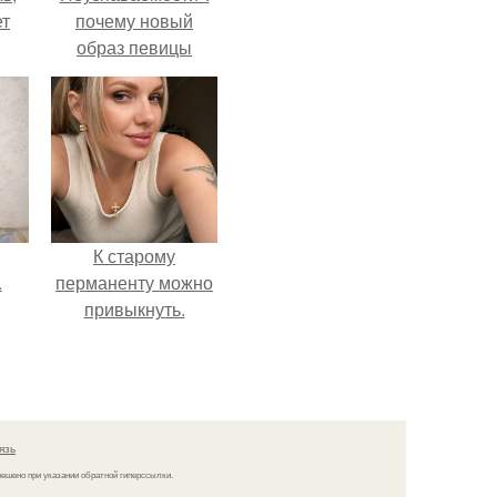
ет
почему новый
образ певицы
вызвал споры о
гранях
возможного?
К старому
.
перманенту можно
привыкнуть.
язь
решено при указании обратной гиперссылки.