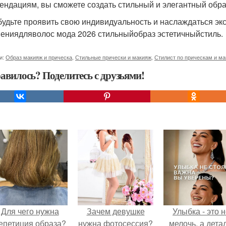
ендациям, вы сможете создать стильный и элегантный обра
будьте проявить свою индивидуальность и наслаждаться э
ениядляволос мода 2026 стильныйобраз эстетичныйстиль.
и:
Образ макияж и прическа
,
Стильные прически и макияж
,
Стилист по прическам и м
авилось? Поделитесь с друзьями!
Для чего нужна
Зачем девушке
Улыбка - это 
епетиция образа?
нужна фотосессия?
мелочь, а детал