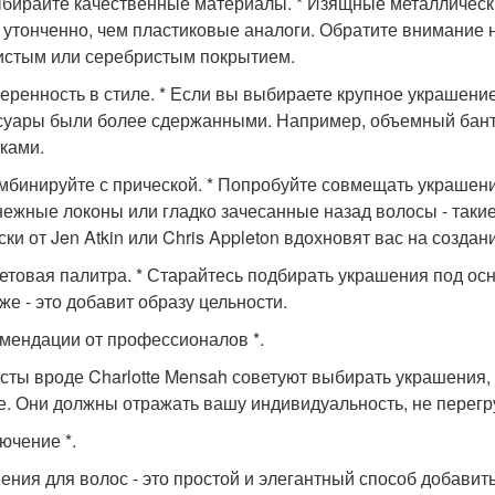
выбирайте качественные материалы. * Изящные металлическ
 утонченно, чем пластиковые аналоги. Обратите внимание 
истым или серебристым покрытием.
умеренность в стиле. * Если вы выбираете крупное украшени
суары были более сдержанными. Например, объемный бант 
ками.
комбинируйте с прической. * Попробуйте совмещать украшен
нежные локоны или гладко зачесанные назад волосы - таки
ски от Jen Atkin или Chris Appleton вдохновят вас на создан
цветовая палитра. * Старайтесь подбирать украшения под о
же - это добавит образу цельности.
омендации от профессионалов *.
сты вроде Charlotte Mensah советуют выбирать украшения,
е. Они должны отражать вашу индивидуальность, не перегр
ючение *.
ения для волос - это простой и элегантный способ добавит