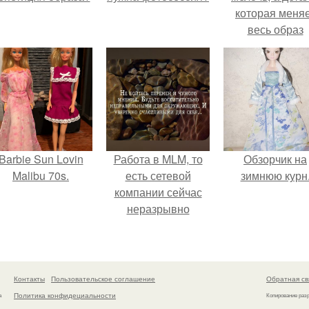
которая меня
весь образ
человека.
Barbie Sun Lovin
Работа в MLM, то
Обзорчик на
Malibu 70s.
есть сетевой
зимнюю курн
компании сейчас
неразрывно
связана с создание
своего контента,
своей страницы в
соц сетях.
Контакты
Пользовательское соглашение
Обратная св
Политика конфидециальности
а
Копирование раз