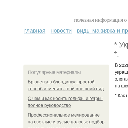
полезная информация о 
главная
новости
виды макияжа и пр
* У
*.
В 202
украш
Популярные материалы
элега
Брюнетка в блондинку: простой
на шк
способ изменить свой внешний вид
* Как 
С чем и как носить гольфы и гетры:
полное руководство
Профессиональное мелирование
на светлые и русые волосы: подбор