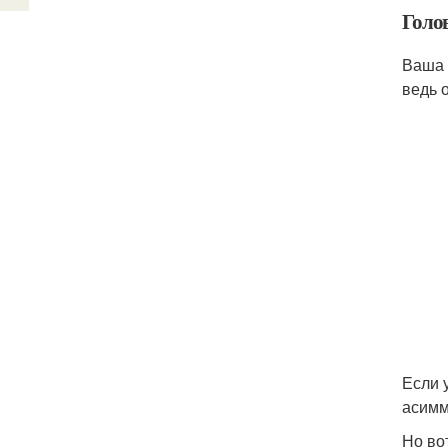
Голо
Ваша 
ведь 
Если 
асимм
Но во