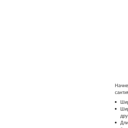
Начне
санти
Шир
Шир
дру
Дли