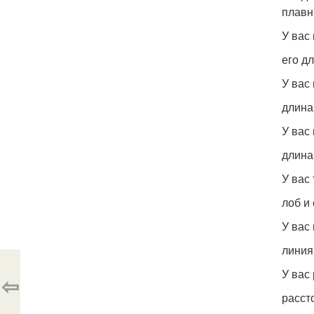
плавн
У вас 
его д
У вас
длина
У вас
длина
У вас 
лоб и
У вас
линия
У вас
⇦
расст