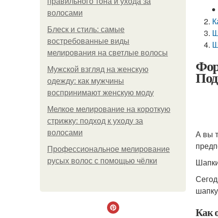
правильного тона и ухода за
волосами
К
Блеск и стиль: самые
Ш
востребованные виды
Ш
мелирования на светлые волосы
Фор
Мужской взгляд на женскую
Под
одежду: как мужчины
воспринимают женскую моду
Мелкое мелирование на короткую
стрижку: подход к уходу за
волосами
А вы 
предп
Профессиональное мелирование
русых волос с помощью чёлки
Шапки
Сегод
шапку
Как 