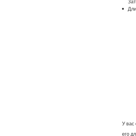
Зат
Дли
У вас
его д