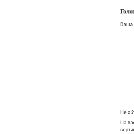
Голо
Ваша 
Не об
На ва
верти