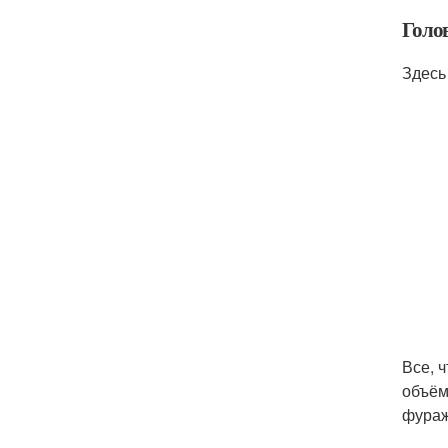
Голо
Здесь
Все, 
объём
фураж