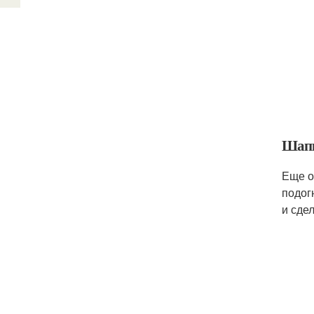
Шап
Еще о
подог
и сдел