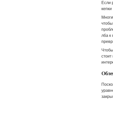
Если 
кепки
Многи
чтобы
пробл
лба к
превр
Чтобы
стоит
интер
Обле
Поско
уравн
закры