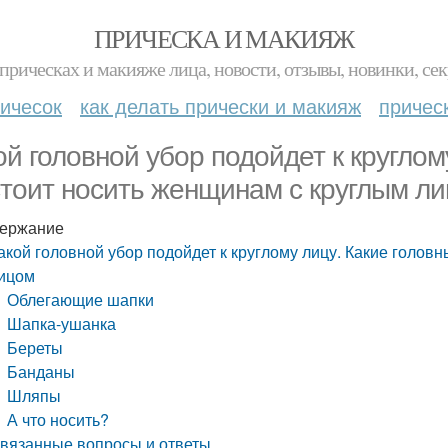
ПРИЧЕСКА И МАКИЯЖ
прическах и макияже лица, новости, отзывы, новинки, сек
ичесок
как делать прически и макияж
причес
ой головной убор подойдет к круглом
стоит носить женщинам с круглым л
ержание
акой головной убор подойдет к круглому лицу. Какие голов
ицом
Облегающие шапки
Шапка-ушанка
Береты
Банданы
Шляпы
А что носить?
вязанные вопросы и ответы