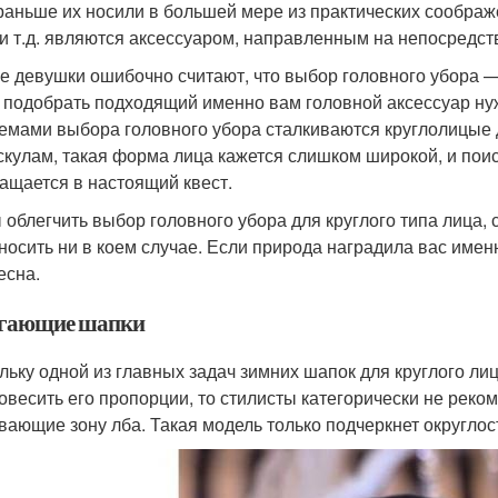
раньше их носили в большей мере из практических соображ
 и т.д. являются аксессуаром, направленным на непосредст
е девушки ошибочно считают, что выбор головного убора — э
 подобрать подходящий именно вам головной аксессуар ну
емами выбора головного убора сталкиваются круглолицые 
 скулам, такая форма лица кажется слишком широкой, и по
ащается в настоящий квест.
 облегчить выбор головного убора для круглого типа лица, 
 носить ни в коем случае. Если природа наградила вас имен
есна.
гающие шапки
льку одной из главных задач зимних шапок для круглого ли
овесить его пропорции, то стилисты категорически не реко
вающие зону лба. Такая модель только подчеркнет округлос