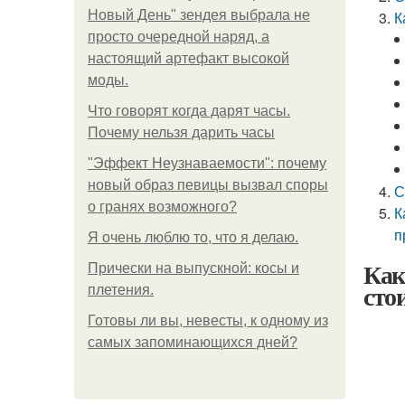
Новый День" зендея выбрала не
К
просто очередной наряд, а
настоящий артефакт высокой
моды.
Что говорят когда дарят часы.
Почему нельзя дарить часы
"Эффект Неузнаваемости": почему
новый образ певицы вызвал споры
С
о гранях возможного?
К
п
Я очень люблю то, что я делаю.
Как
Прически на выпускной: косы и
сто
плетения.
Готовы ли вы, невесты, к одному из
самых запоминающихся дней?