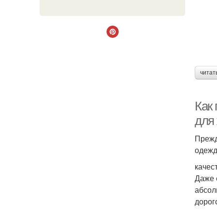
читат
Как
для
Прежд
одежд
качес
Даже 
абсол
дорог