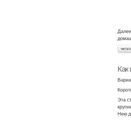
Далее
домаш
читат
Как
Вариа
Корот
Эта с
крупн
Нею д