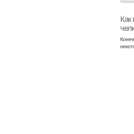
Как
чел
Конеч
некот