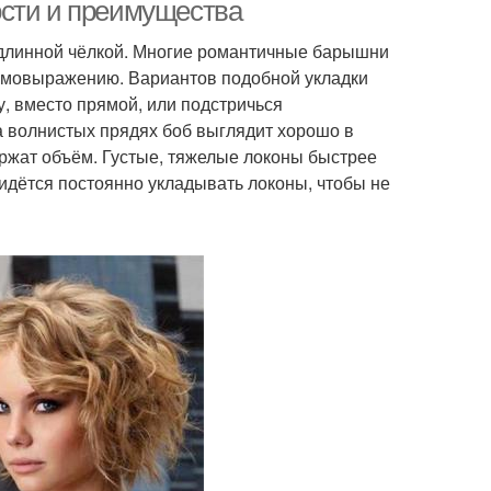
ости и преимущества
 длинной чёлкой. Многие романтичные барышни
 самовыражению. Вариантов подобной укладки
одные модели
Модные фасоны
у, вместо прямой, или подстричься
а волнистых прядях боб выглядит хорошо в
держат объём. Густые, тяжелые локоны быстрее
ётся постоянно укладывать локоны, чтобы не