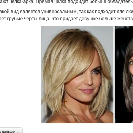
ают челка-арка. Прямая челка подойдет больше обладатель
акой вид является универсальным, так как подходит для л
ает грубые черты лица, что придает девушке больше женст
ь дальше →