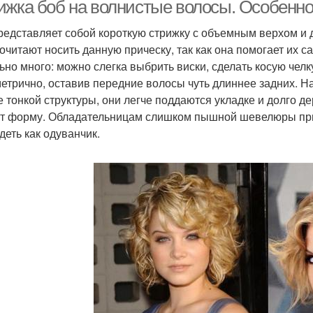
ижка боб на волнистые волосы. Особенн
редставляет собой короткую стрижку с объемным верхом и
очитают носить данную прическу, так как она помогает их
Модные тренды
Модные образа
М
ьно много: можно слегка выбрить виски, сделать косую челк
етрично, оставив передние волосы чуть длиннее задних. Н
е тонкой структуры, они легче поддаются укладке и долго 
т форму. Обладательницам слишком пышной шевелюры прид
деть как одуванчик.