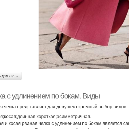
ь дальше →
ка с удлинением по бокам. Виды
я челка представляет для девушек огромный выбор видов:
я;косая;длинная;короткая;асимметричная.
я и косая рваная челка с удлинением по бокам является 