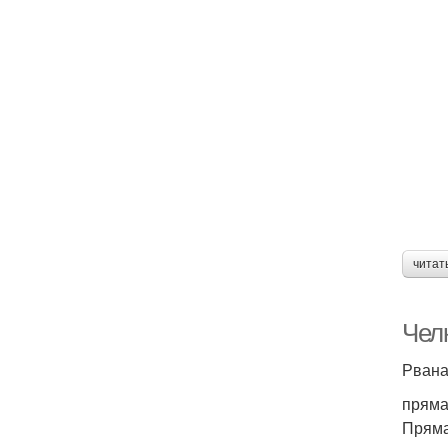
читат
Чел
Рвана
пряма
Пряма