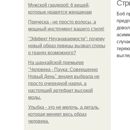
Стр
Мужской гардероб: 6 вещей,
которые нравятся женщинам
Боб п
предп
Прическа - не просто волосы, а
довол
мощный инструмент вашего стиля!
асимм
"Эффект Неузнаваемости": почему
случа
новый образ певицы вызвал споры
теряю
о гранях возможного?
выгля
На шанхайской премьере
"Человека - Паука: Совершенно
Новый День" зендея выбрала не
просто очередной наряд, а
настоящий артефакт высокой
моды.
Улыбка - это не мелочь, а деталь,
которая меняет весь образ
человека.