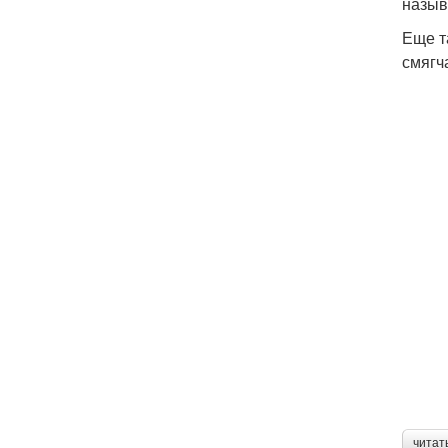
назыв
Еще т
смягч
читат