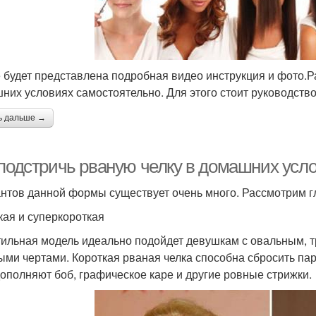
 будет представлена подробная видео инструкция и фото.Ра
них условиях самостоятельно. Для этого стоит руководст
ь дальше →
 подстричь рваную челку в домашних усло
нтов данной формы существует очень много. Рассмотрим гл
кая и суперкороткая
тильная модель идеально подойдет девушкам с овальным, т
ыми чертами. Короткая рваная челка способна сбросить пар
ополняют боб, графическое каре и другие ровные стрижки.