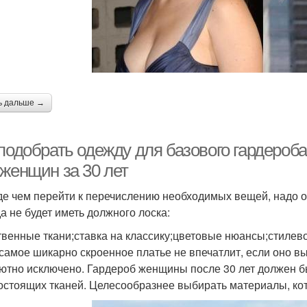
ь дальше →
 подобрать одежду для базового гардероб
 женщин за 30 лет
е чем перейти к перечислению необходимых вещей, надо об
а не будет иметь должного лоска:
твенные ткани;ставка на классику;цветовые нюансы;стилев
самое шикарно скроенное платье не впечатлит, если оно в
ютно исключено. Гардероб женщины после 30 лет должен бы
остоящих тканей. Целесообразнее выбирать материалы, к