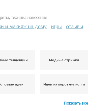
реты, техника нанесения
ки и макияж на дому
игры
отзывы
дные тенденции
Модные стрижки
Топовые идеи
Идеи на короткие ногти
Показать все
деи на любой
Модные пальто