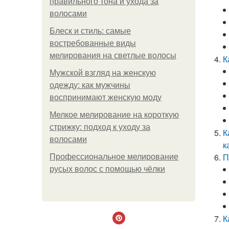
правильного тона и ухода за
волосами
Блеск и стиль: самые
востребованные виды
мелирования на светлые волосы
К
Мужской взгляд на женскую
одежду: как мужчины
воспринимают женскую моду
Мелкое мелирование на короткую
стрижку: подход к уходу за
К
волосами
к
П
Профессиональное мелирование
русых волос с помощью чёлки
К