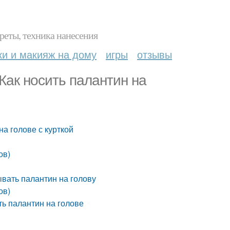
реты, техника нанесения
ки и макияж на дому
игры
отзывы
 Как носить палантин на
на голове с курткой
ов)
зывать палантин на голову
ов)
ть палантин на голове