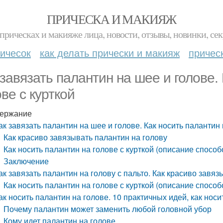
ПРИЧЕСКА И МАКИЯЖ
прическах и макияже лица, новости, отзывы, новинки, сек
ичесок
как делать прически и макияж
причес
 завязать палантин на шее и голове.
ове с курткой
ержание
ак завязать палантин на шее и голове. Как носить палантин 
Как красиво завязывать палантин на голову
Как носить палантин на голове с курткой (описание способ
Заключение
ак завязать палантин на голову с пальто. Как красиво завя
Как носить палантин на голове с курткой (описание способ
ак носить палантин на голове. 10 практичных идей, как носи
Почему палантин может заменить любой головной убор
Кому идет палантин на голове