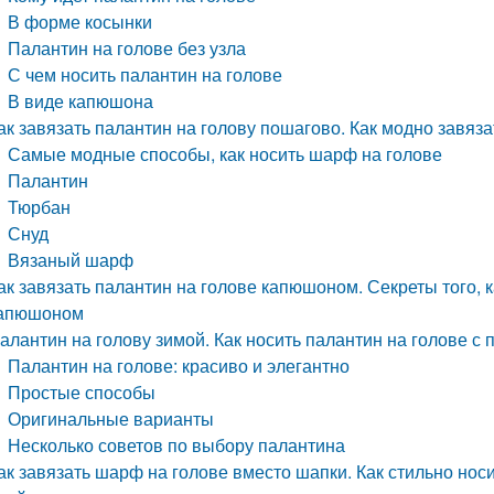
В форме косынки
Палантин на голове без узла
С чем носить палантин на голове
В виде капюшона
ак завязать палантин на голову пошагово. Как модно завяз
Самые модные способы, как носить шарф на голове
Палантин
Тюрбан
Снуд
Вязаный шарф
ак завязать палантин на голове капюшоном. Секреты того, к
апюшоном
алантин на голову зимой. Как носить палантин на голове с 
Палантин на голове: красиво и элегантно
Простые способы
Оригинальные варианты
Несколько советов по выбору палантина
ак завязать шарф на голове вместо шапки. Как стильно но