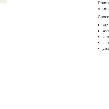
Повяз
множе
Спосо
ка
кос
чал
сво
узе