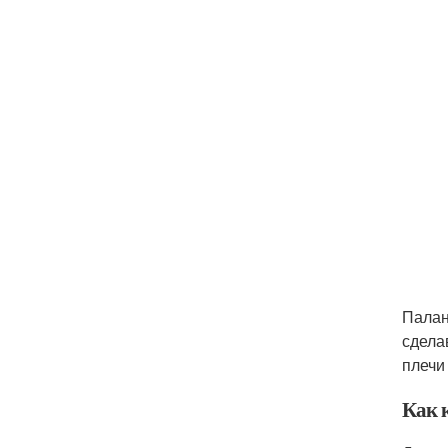
Палан
сдела
плечи
Как 