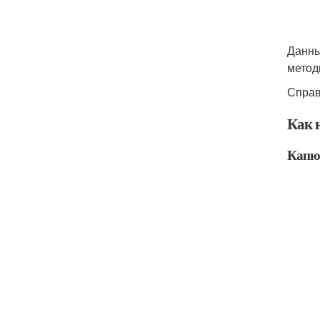
Данны
метод
Справ
Как н
Капю