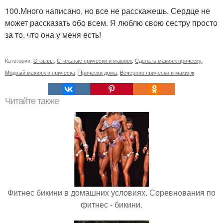
100.Много написано, но все не расскажешь. Сердце не
может рассказать обо всем. Я люблю свою сестру просто
за то, что она у меня есть!
Категории:
Отзывы
,
Стильные прически и макияж
,
Сделать макияж прическу
,
Модный макияж и прическа
,
Прически дома
,
Вечерние прически и макияж
Читайте также
Фитнес бикини в домашних условиях. Соревнования по
фитнес - бикини.