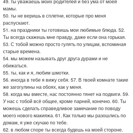
49. ты уважаешь моих родителей и без ума от моей
мамы.
50. ты не веришь в сплетни, которые про меня
распускают.
51. на праздники ты готовишь мои любимые блюда. 52.
Ты всегда скажешь мне правду, даже если она горькая.
53. С тобой можно просто гулять по улицам, вспоминая
старые времена.
54. мы можем называть друг друга дурами и не
обижаться.
55. ты, как и я, любим шмотки.
56. иногда в тебе я вижу себя. 57. В твоей комнате такие
же загогулины на обоях, как у меня.
58. когда мы вместе, нас постоянно тянет на подвиги. 59.
У нас с тобой всё общее, кроме парней, конечно. 60. Ты
можешь сделать справедливое замечание по поводу
моего нового макияжа. 61. Как только мы разошлись по
домам, я уже скучаю по тебе.
62. в любом споре ты всегда будешь на моей стороне.