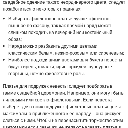
свадебное одеяние такого неординарного цвета, следует
позаботиться о некоторых правилах:
Выбирать фиолетовое платье лучше эффектно-
пышное по фасону, так как прямой наряд может
слишком походить на вечерний или коктейльный
образ;
Наряд можно разбавить другими цветами:
классическим белым, нежно-розовым или сиреневым;
Наиболее подходящими цветами для букета невесты
будут сирень, фиалки, ирис, орхидеи, пурпурные
георгины, нежно-фиолетовые розы.
Платья для подружек невесты следует подбирать в
гамме свадебной церемонии. Например, они могут быть
лиловыми или светло-фиолетовыми. Если невеста
выберет для своих подружек фиолетовые платья цвета
максимально приближенного к ее наряду – она рискует
слиться с ними. Чтобы не перенасытить торжество этим
цветом или если девушки не желают надевать платья в