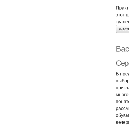
Практ
этот 
туалет
читат
Вас
Сере
В пре
выбор
пригл
много
понят
рассм
обувь
вечер