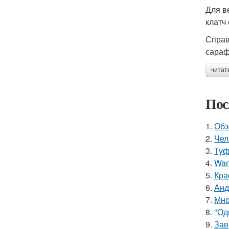
Для в
клатч
Справ
сараф
читат
Пос
1.
Обз
2.
Чел
3.
Туф
4.
Wan
5.
Кра
6.
Анд
7.
Мно
8.
"Од
9.
Зав