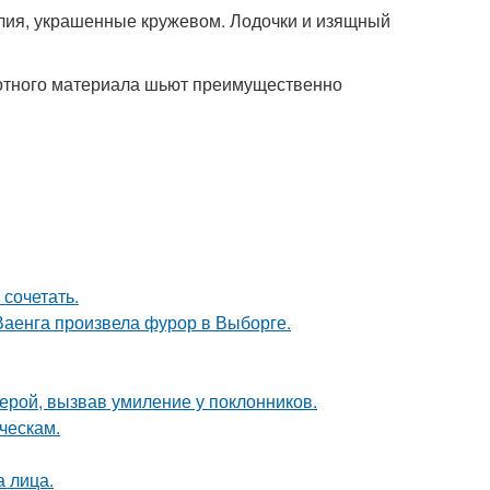
лия, украшенные кружевом. Лодочки и изящный
плотного материала шьют преимущественно
 сочетать.
Ваенга произвела фурор в Выборге.
ерой, вызвав умиление у поклонников.
ческам.
а лица.