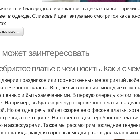
ичность и благородная изысканность цвета сливы – причин
цвет в одежде. Сливовый цвет актуально смотрится как в ан
ах.
ь дальше →
 может заинтересовать
бристое платье с чем носить. Как и с че
ддверии праздников или торжественных мероприятий любая
а вечернего туалета. Все, без исключения, молодые и экс
ашенных и быть замеченными. В первую очередь в этом помог
е. Например, выбрав чересчур откровенное платье на дело
ой. Но сегодня речь пойдет скорее не о фасоне платья, хот
отрены, а о его цвете. На повестке дня серебристое платье 
ю и аксессуарами. Также мы рассмотрим последние тенденц
него наряда, как для взрослых модниц, так и для маленьких.