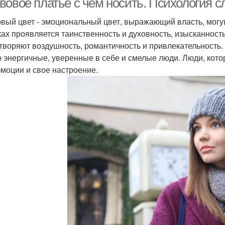
вовое платье с чем носить. Психология с
вый цвет - эмоциональный цвет, выражающий власть, могущ
ках проявляется таинственность и духовность, изысканност
творяют воздушность, романтичность и привлекательность.
о энергичные, уверенные в себе и смелые люди. Люди, кото
эмоции и свое настроение.