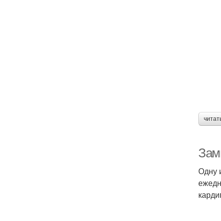
читат
Зам
Одну 
ежедн
карди