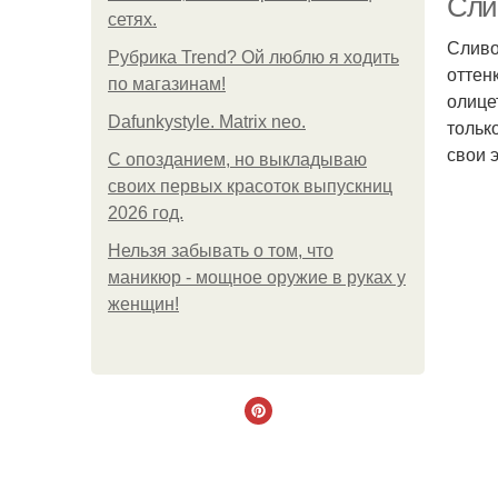
Сли
сетях.
Сливо
Рубрика Trend? Ой люблю я ходить
оттен
по магазинам!
олице
Dafunkystyle. Matrix neo.
тольк
свои 
С опозданием, но выкладываю
своих первых красоток выпускниц
2026 год.
Нельзя забывать о том, что
маникюр - мощное оружие в руках у
женщин!