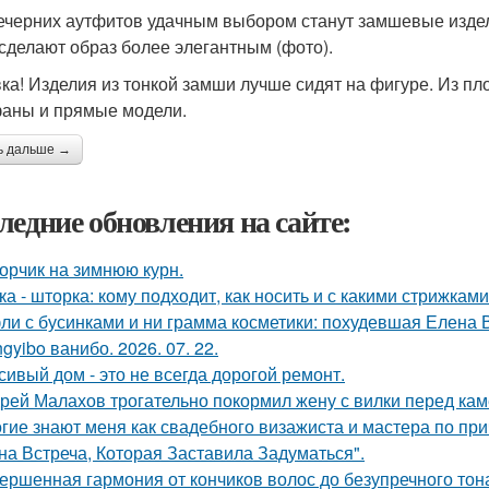
ечерних аутфитов удачным выбором станут замшевые изде
 сделают образ более элегантным (фото).
ка! Изделия из тонкой замши лучше сидят на фигуре. Из 
аны и прямые модели.
ь дальше →
ледние обновления на сайте:
орчик на зимнюю курн.
ка - шторка: кому подходит, как носить и с какими стрижками
ли с бусинками и ни грамма косметики: похудевшая Елена 
gyibo ванибо. 2026. 07. 22.
сивый дом - это не всегда дорогой ремонт.
рей Малахов трогательно покормил жену с вилки перед кам
гие знают меня как свадебного визажиста и мастера по при
на Встреча, Которая Заставила Задуматься".
ершенная гармония от кончиков волос до безупречного тон