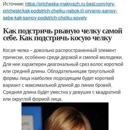
Источник:
https://pricheska-makiyazh.ru-best.com/igry-
pricheski/kak-podstrich-chelku-nabok-ili-pryamo-samoy-
sebe-kak-samoy-podstrich-chelku-sovety
Как подстричь рваную челку самой
себе. Как подстричь косую челку
Косая челка – довольно распространенный элемент
прически, особенно среди дерзкой и смелой молодежи.
Для нее характерен диагональный срез волос короткой
или средней длины. Обладательницам треугольной
формы лица наиболее подходящим будет короткий
вариант с максимальной длиной до линии бровей.
Средняя длина будет уместна у девушек с квадратной
или округлой формой лица.