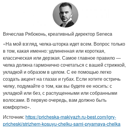
Вячеслав Рябоконь, креативный директор Seneca
«На мой взгляд, челка-шторка идет всем. Вопрос только
в том, какая именно: удлиненная или короткая,
классическая или дерзкая. Самое главное правило —
челка должна гармонично сочетаться с вашей стрижкой,
укладкой и образом в целом. С ее помощью легко
создать акцент на глазах и губах. Если хотите остричь
челку, подумайте о том, как вы будете ее носить: с
укладкой или без, с распущенными или собранными
волосами. В первую очередь, вам должно быть
комфортно».
Источник:
https://pricheska-makiyazh.ru-best.com/igry-
pricheski/strizhem-kosuyu-chelku-sami-pryamaya-chelka