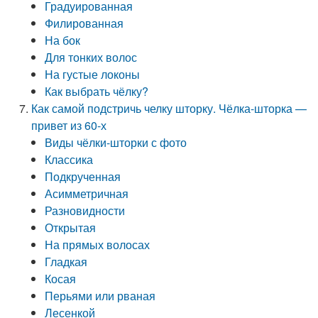
Градуированная
Филированная
На бок
Для тонких волос
На густые локоны
Как выбрать чёлку?
Как самой подстричь челку шторку. Чёлка-шторка —
привет из 60-х
Виды чёлки-шторки с фото
Классика
Подкрученная
Асимметричная
Разновидности
Открытая
На прямых волосах
Гладкая
Косая
Перьями или рваная
Лесенкой