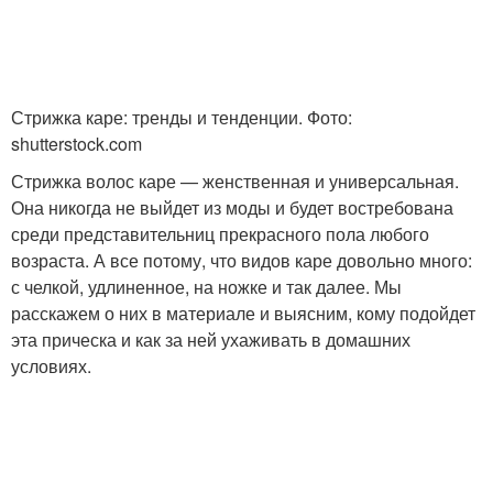
Кудрявое каре
Боб с челкой
Стрижка каре: тренды и тенденции. Фото:
shutterstock.com
Длинная челка
Трендовая челка
Стрижка волос каре — женственная и универсальная.
Она никогда не выйдет из моды и будет востребована
среди представительниц прекрасного пола любого
возраста. А все потому, что видов каре довольно много:
с челкой, удлиненное, на ножке и так далее. Мы
Хвостик с челкой
Челка в стороны
расскажем о них в материале и выясним, кому подойдет
эта прическа и как за ней ухаживать в домашних
условиях.
Удлиненное каре
Объемная челка