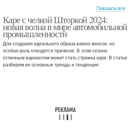
Показать все
Каре с челкой Шторкой 2024:
Волос в каре
Челка с удлинением
новая волна в мире автомобильной
промышленности
Для создания идеального образа важно многое, но
особая роль отводится прическе. В этом сезоне
Рваная челка
Удлиненная челка
отличным вариантом может стать стрижка каре. В статье
разберем ее основные тренды и тенденции
Челка по бокам
Классическое каре
Каре с прямой
Каре с косой