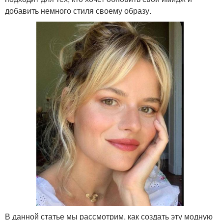
добавить немного стиля своему образу.
Челка на бок
Кудрявая челка
Средний челка
Волос с челкой
Каре на удлинение
Длинное каре
Макияж с челкой
Макияж под каре
В данной статье мы рассмотрим, как создать эту модную