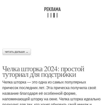
Пикси с челкой
Модные челки
Челка на средние
Каре с удлинением
волосы
читать дальше →
Боб с короткой челкой
Короткое каре
Челка шторка 2024: простой
туториал для подстрижки
Челка шторка — это одна из самых популярных
Диагональное каре
Длины с челкой
причесок последних лет. Эта прическа получила своё
название благодаря её особенной форме,
напоминающей шторку на окне. Челка шторка идеально
подходит для тех, кто хочет обновить свой имидж и