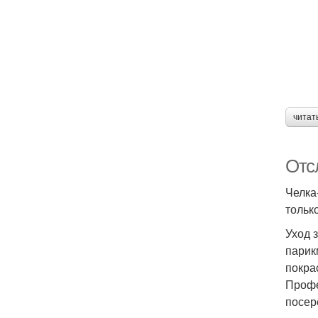
читат
Отсл
Челка
только
Уход 
парик
покра
Профе
посер