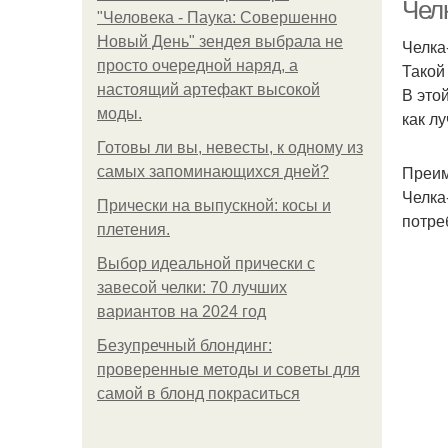
Чел
"Человека - Паука: Совершенно
Новый День" зендея выбрала не
Челка
просто очередной наряд, а
Такой
настоящий артефакт высокой
В это
моды.
как л
Готовы ли вы, невесты, к одному из
Преим
самых запоминающихся дней?
Челка
Прически на выпускной: косы и
потре
плетения.
Выбор идеальной прически с
завесой челки: 70 лучших
вариантов на 2024 год
Безупречный блондинг:
проверенные методы и советы для
самой в блонд покраситься