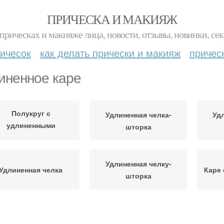
ПРИЧЕСКА И МАКИЯЖ
прическах и макияже лица, новости, отзывы, новинки, сек
ичесок
как делать прически и макияж
причес
иненное каре
Полукруг с
Удлиненная челка-
Уд
удлиненными
шторка
боковыми
Удлиненная челку-
Удлиненная челка
Каре 
шторка
Элегантное каре
Короткое каре
Каре