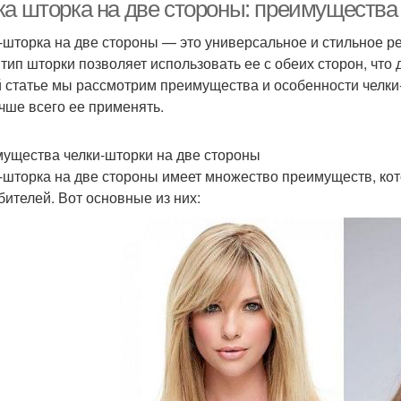
ка шторка на две стороны: преимущества
-шторка на две стороны — это универсальное и стильное 
 тип шторки позволяет использовать ее с обеих сторон, что 
Удлиненный боб
Каре с челкой
Диа
й статье мы рассмотрим преимущества и особенности челки-
учше всего ее применять.
ущества челки-шторки на две стороны
Каре с удлинением
-шторка на две стороны имеет множество преимуществ, ко
бителей. Вот основные из них: