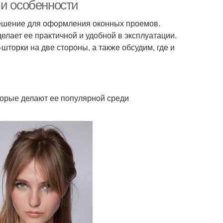
 и особенности
решение для оформления оконных проемов.
делает ее практичной и удобной в эксплуатации.
гональное каре
Классическое каре
шторки на две стороны, а также обсудим, где и
торые делают ее популярной среди