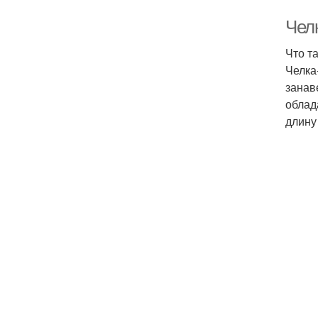
Чел
Что т
Челка
занав
облад
длину