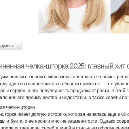
ь дальше →
иненная челка-шторка 2025: главный хит 
дым новым сезоном в мире моды появляются новые тренды,
году один из главных хитов в области причесок — это удлин
оны сердец, и его популярность продолжает расти. В этой 
вления, его преимущества и недостатки, а также советы по 
ия челки-шторки
-шторка имеет долгую историю, которая началась еще в 60-
ды и бунта, и ее носили многие знаменитости. Однако совр
 предшественницы своей длиной и стильным оформлением