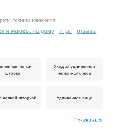
реты, техника нанесения
ки и макияж на дому
игры
отзывы
линенная челки-
Уход за удлиненной
шторка
челкой-шторкой
с челкой-шторкой
Удлиненное лицо
Показать все
 с модной челкой
Каре с косой