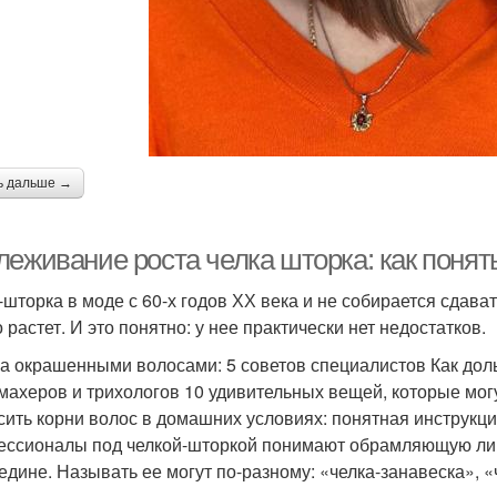
ь дальше →
еживание роста челка шторка: как понять
-шторка в моде с 60-х годов ХХ века и не собирается сдава
 растет. И это понятно: у нее практически нет недостатков.
за окрашенными волосами: 5 советов специалистов Как дол
махеров и трихологов 10 удивительных вещей, которые мог
сить корни волос в домашних условиях: понятная инструкц
ссионалы под челкой-шторкой понимают обрамляющую лиц
едине. Называть ее могут по-разному: «челка-занавеска», «