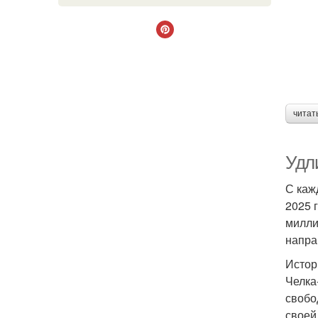
читат
Удл
С каж
2025 
милли
напра
Истор
Челка
свобо
своей