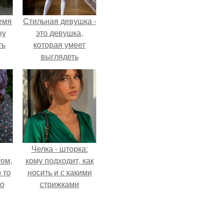
емя
Стильная девушка -
ну
это девушка,
ть
которая умеет
выглядеть
привлекательно и
элегантно в любои
ситуации.
Челка - шторка:
ом,
кому подходит, как
 то
носить и с какими
но
стрижками
ь.
сочетать.