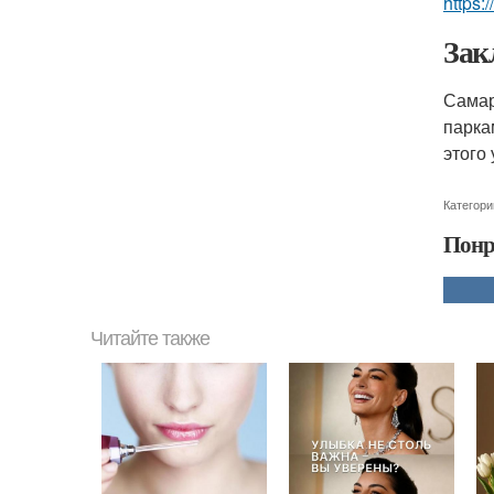
https:
Зак
Самар
парка
этого
Категори
Понр
Читайте также