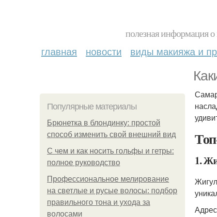
полезная информация о 
главная
новости
виды макияжа и пр
Как
Самар
насла
Популярные материалы
удиви
Брюнетка в блондинку: простой
Топ
способ изменить свой внешний вид
С чем и как носить гольфы и гетры:
1. Ж
полное руководство
Профессиональное мелирование
Жигул
на светлые и русые волосы: подбор
уника
правильного тона и ухода за
Адрес
волосами