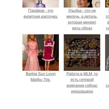
Парфюм - это
Улыбка - это не
визитная карточка.
мелочь, а деталь,
т
которая меняет
весь образ
с
человека.
Barbie Sun Lovin
Работа в MLM, то
Malibu 70s.
есть сетевой
компании сейчас
с
неразрывно
связана с создание
своего контента,
своей страницы в