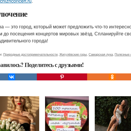
//chizhconcert.ru
.
лючение
а — это город, который может предложить что-то интересн
м до посещения концертов мировых звёзд. Спланируйте св
 удивительного города!
и:
Природные достопримечательности
,
Жигулёвские горы
,
Самарская лука
,
Полезные 
авилось? Поделитесь с друзьями!