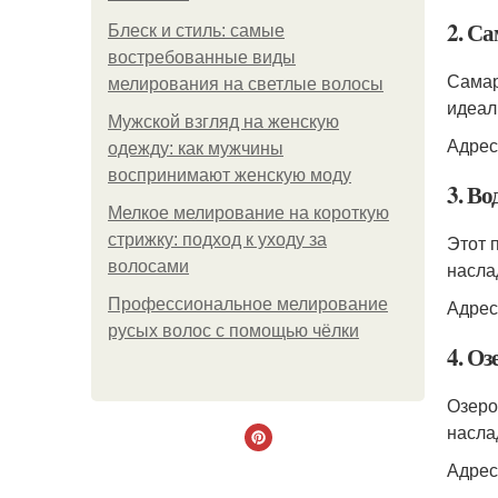
2. С
Блеск и стиль: самые
востребованные виды
Самар
мелирования на светлые волосы
идеал
Мужской взгляд на женскую
Адрес
одежду: как мужчины
воспринимают женскую моду
3. В
Мелкое мелирование на короткую
стрижку: подход к уходу за
Этот 
волосами
насла
Профессиональное мелирование
Адрес
русых волос с помощью чёлки
4. Оз
Озеро
насла
Адрес