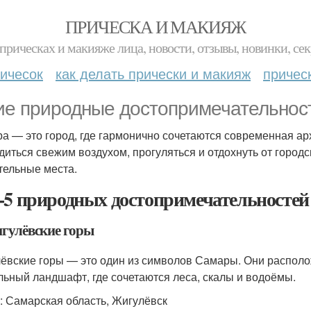
ПРИЧЕСКА И МАКИЯЖ
прическах и макияже лица, новости, отзывы, новинки, сек
ичесок
как делать прически и макияж
причес
ие природные достопримечательнос
а — это город, где гармонично сочетаются современная арх
диться свежим воздухом, прогуляться и отдохнуть от городск
тельные места.
-5 природных достопримечательносте
игулёвские горы
ёвские горы — это один из символов Самары. Они располо
льный ландшафт, где сочетаются леса, скалы и водоёмы.
: Самарская область, Жигулёвск