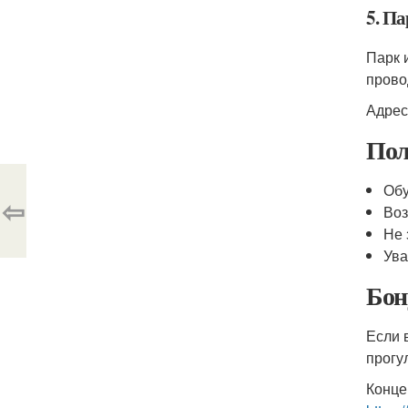
5. П
Парк 
прово
Адрес
Пол
Обу
⇦
Воз
Не 
Ува
Бон
Если 
прогу
Конце