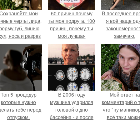
Сохраняйте мои
50 причин почему
В последнее вр
очные черты лица,
ты моя подруга. 100
я всё чаще од
форму губ, линию
причин, почему ты
закономернос
кул, носа и разрез
моя лучшая
замечаю.
глаз.
подруга.
Топ 5 процедур
В 2006 году
Мой ответ на
которые нужно
мужчина ударился
комментарий о т
делать тебе перед
головой о дно
что "ну маникюр
отпуском.
бассейна - и после
всё таки мож
этого его жизнь
было бы сделат
изменилась самым
странным образом.