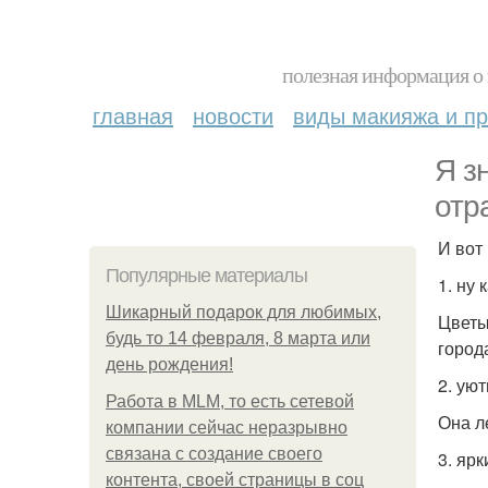
полезная информация о 
главная
новости
виды макияжа и пр
Я з
отр
И вот
Популярные материалы
1. ну 
Шикарный подарок для любимых,
Цветы
будь то 14 февраля, 8 марта или
город
день рождения!
2. ую
Работа в MLM, то есть сетевой
Она л
компании сейчас неразрывно
связана с создание своего
3. ярк
контента, своей страницы в соц