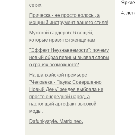
Яркие
сетях.
4. лег
Прическа - не просто волосы, а
мощный инструмент вашего стиля!
Мужской гардероб: 6 вещей,
которые нравятся женщинам
"Эффект Неузнаваемости": почему
новый образ певицы вызвал споры
о гранях возможного?
На шанхайской премьере
"Человека - Паука: Совершенно
Новый День" зендея выбрала не
просто очередной наряд, а
настоящий артефакт высокой
моды.
Dafunkystyle. Matrix neo.