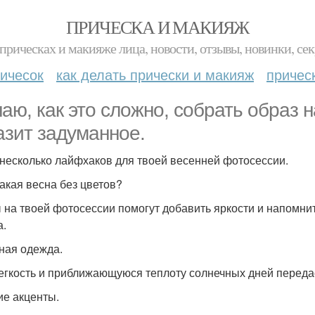
ПРИЧЕСКА И МАКИЯЖ
прическах и макияже лица, новости, отзывы, новинки, сек
ичесок
как делать прически и макияж
причес
наю, как это сложно, собрать образ
азит задуманное.
 несколько лайфхаков для твоей весенней фотосессии.
какая весна без цветов?
 на твоей фотосессии помогут добавить яркости и напомнить
а.
тная одежда.
егкость и приближающуюся теплоту солнечных дней переда
ие акценты.