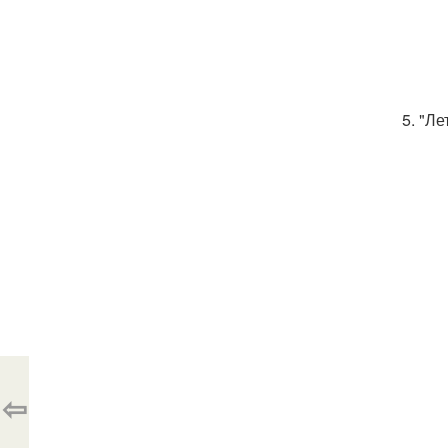
5. "Ле
⇦