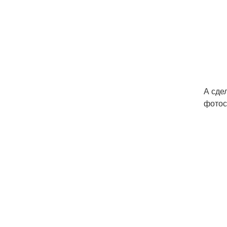
А сде
фотос