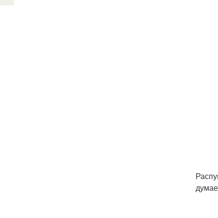
Распу
думае