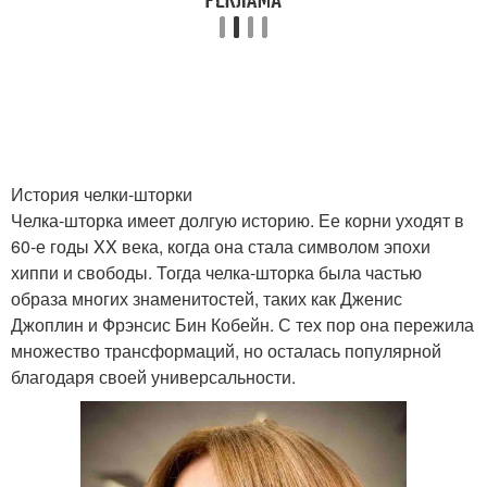
Челка для большого
Длина для челки
лба
Широкая челка
Уход за челкой
История челки-шторки
Челка-шторка имеет долгую историю. Ее корни уходят в
60-е годы XX века, когда она стала символом эпохи
хиппи и свободы. Тогда челка-шторка была частью
Объемная челка-шторка
Прически с челкой
образа многих знаменитостей, таких как Дженис
Джоплин и Фрэнсис Бин Кобейн. С тех пор она пережила
множество трансформаций, но осталась популярной
благодаря своей универсальности.
Модная челка
Челка по бокам