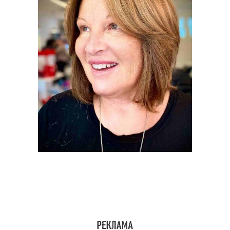
Новые челки
Модные челки
Челка с принтом
Челка с кружевами
Челка в хорошем
Челка для разных
состоянии
видов
Трендовая челка
Хвостик с челкой