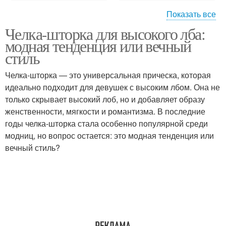
Показать все
Челка-шторка для высокого лба:
Челка для овального
Челка по форме
модная тенденция или вечный
лица
стиль
Челка-шторка — это универсальная прическа, которая
Челка для
Челка для вытянутого
идеально подходит для девушек с высоким лбом. Она не
прямоугольного лица
лица
только скрывает высокий лоб, но и добавляет образу
женственности, мягкости и романтизма. В последние
годы челка-шторка стала особенно популярной среди
модниц, но вопрос остается: это модная тенденция или
Челка для квадратного
Челка на лето
вечный стиль?
лица
Тенденции в челках
Фальшивая челка