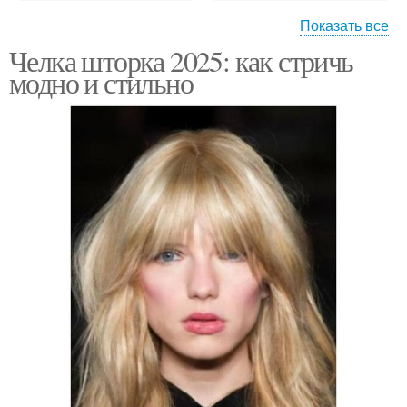
Показать все
Челка шторка 2025: как стричь
Удлиненная челка
Челка по форме
модно и стильно
Челка для овального
Челка для
лица
прямоугольного лица
Челка для вытянутого
Челка для квадратного
лица
лица