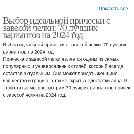
Показать все
Выбор идеальной прически с
Асимметричная челка
Короткая челка
завесой челки: 70 лучших
вариантов на 2024 год
Выбор идеальной прически с завесой челки: 70 лучших
вариантов на 2024 год
Удлиненная челка
Челка по форме
Прическа с завесой челки является одним из самых
популярных и универсальных стилей, который всегда
остается актуальным. Она может придать женщине
изящество и грацию, а также скрыть недостатки лица. В
Челка для овального
Челка для
этой статье мы рассмотрим 70 лучших вариантов причек
лица
прямоугольного лица
с завесой челки на 2024 год.
Челка для вытянутого
Челка для квадратного
лица
лица