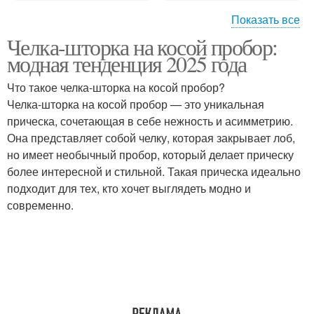
Показать все
Челка-шторка на косой пробор:
Челка-шторка на
Объемная челка
модная тенденция 2025 года
волнистые волосы
Что такое челка-шторка на косой пробор?
Челка-шторка на косой пробор — это уникальная
Челка-шторка с
прическа, сочетающая в себе нежность и асимметрию.
Модная челка-шторка
пробором
Она представляет собой челку, которая закрывает лоб,
но имеет необычный пробор, который делает прическу
более интересной и стильной. Такая прическа идеально
подходит для тех, кто хочет выглядеть модно и
современно.